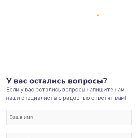
Замена процессора
1800 руб.
Заказать
Замена системы охлаждения
1500 руб.
Заказать
Замена термопасты
У вас остались вопросы?
995 руб.
Если у вас остались вопросы напишите нам,
Заказать
наши специалисты с радостью ответят вам!
Замена шлейфа матрицы
960 руб.
Заказать