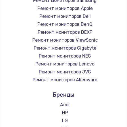
Ремонт мониторов Samsung
Заказать
Ремонт мониторов Apple
Ремонт петель крышки
Ремонт мониторов Dell
Ремонт мониторов BenQ
990 руб.
Ремонт мониторов DEXP
Заказать
Ремонт мониторов ViewSonic
Ремонт мониторов Gigabyte
Настройка Wi-Fi
Ремонт мониторов NEC
1030 руб.
Ремонт мониторов Lenovo
Заказать
Ремонт мониторов JVC
Ремонт мониторов Alienware
Замена шим-контроллера
Ремонт мониторов Aorus
3900 руб.
Бренды
Ремонт мониторов Thunderobot
Заказать
Ремонт мониторов Hisense
Acer
Ремонт мониторов АОС
HP
Замена HDMI
Ремонт мониторов Ardor
LG
600 руб.