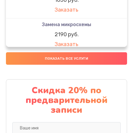
Заказать
Замена микросхемы
2190 руб.
Заказать
Замена передней камеры
ПОКАЗАТЬ ВСЕ УСЛУГИ
490 руб.
Заказать
Скидка 20% по
Замена полифонического динамика
предварительной
390 руб.
записи
Заказать
Замена разъема SIM