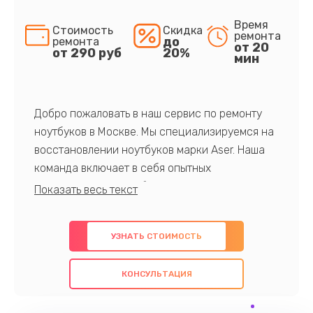
Время
Стоимость
Скидка
ремонта
до
ремонта
от 20
от 290 руб
20%
мин
Добро пожаловать в наш сервис по ремонту
ноутбуков в Москве. Мы специализируемся на
восстановлении ноутбуков марки Aser. Наша
команда включает в себя опытных
профессионалов с обширными знаниями и
многолетним опытом в данной области. Мы
предлагаем быстрый и качественный ремонт с
УЗНАТЬ СТОИМОСТЬ
использованием оригинальных компонентов, а
также гарантируем качество всех
КОНСУЛЬТАЦИЯ
проведенных работ. Наша цель - предоставить
клиентам надежное и профессиональное