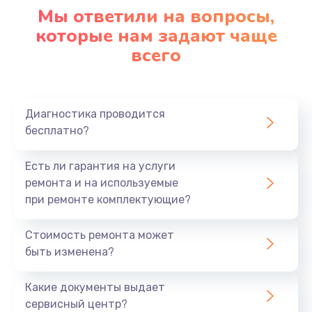
1090 руб.
Мы ответили на вопросы,
Заказать
которые нам задают чаще
всего
Ремонт подсветки
1200 руб.
Заказать
Диагностика проводится
бесплатно?
Настройка BIOS
Есть ли гарантия на услуги
930 руб.
ремонта и на используемые
Заказать
при ремонте комплектующие?
Замена SSD
Стоимость ремонта может
1045 руб.
быть изменена?
Заказать
Какие документы выдает
сервисный центр?
Восстановление данных