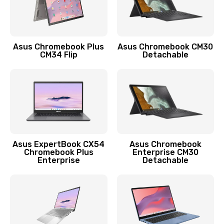
Защита гидрогелевой пленкой
1290 руб.
Заказать
Asus Chromebook Plus
Asus Chromebook CM30
CM34 Flip
Detachable
Замена экрана
1145 руб.
Заказать
Замена аккумулятора
890 руб.
Asus ExpertBook CX54
Asus Chromebook
Chromebook Plus
Enterprise CM30
Заказать
Enterprise
Detachable
Замена задней крышки
490 руб.
Заказать