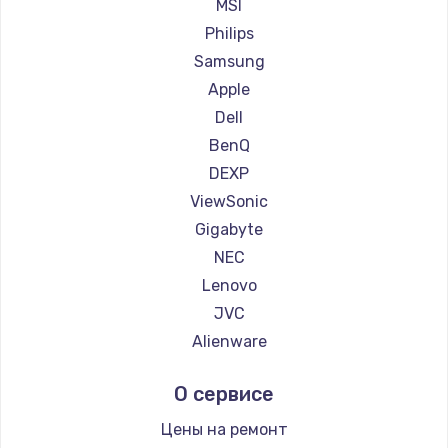
Ремонт мониторов Machenike
MSI
Заказать
Ремонт мониторов iru
Philips
Ремонт мониторов Titan Army
Samsung
Ремонт мониторов iFFALCON
Apple
Ремонт мониторов Dahua
Dell
BenQ
DEXP
ViewSonic
Gigabyte
NEC
Lenovo
JVC
Alienware
Aorus
О сервисе
Thunderobot
Hisense
Цены на ремонт