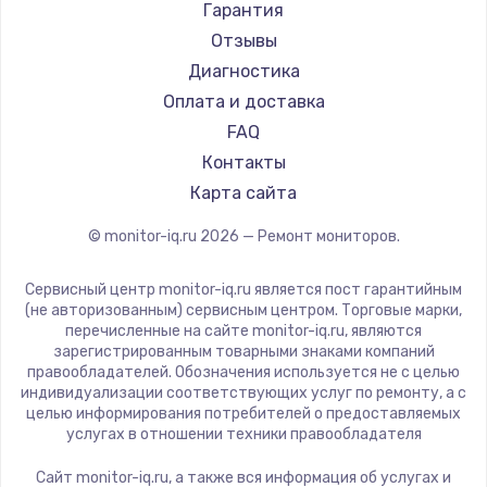
АОС
Гарантия
Ardor
Отзывы
Machenike
Диагностика
iru
Оплата и доставка
Titan Army
FAQ
iFFALCON
Контакты
Dahua
Карта сайта
© monitor-iq.ru
2026
— Ремонт мониторов.
Сервисный центр monitor-iq.ru является пост гарантийным
(не авторизованным) сервисным центром. Торговые марки,
перечисленные на сайте monitor-iq.ru, являются
зарегистрированным товарными знаками компаний
правообладателей. Обозначения используется не с целью
индивидуализации соответствующих услуг по ремонту, а с
целью информирования потребителей о предоставляемых
услугах в отношении техники правообладателя
Сайт monitor-iq.ru, а также вся информация об услугах и