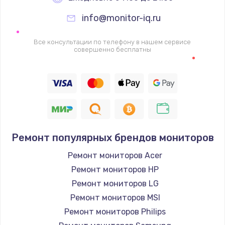
info@monitor-iq.ru
Ремонт цепей питания
2500 руб.
Все консультации по телефону в нашем сервисе
совершенно бесплатны
Заказать
Замена жесткого диска
750 руб.
Заказать
Ремонт популярных брендов мониторов
Установка драйверов
725 руб.
Ремонт мониторов Acer
Ремонт мониторов HP
Заказать
Ремонт мониторов LG
Замена вебкамеры
Ремонт мониторов MSI
1260 руб.
Ремонт мониторов Philips