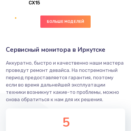
CX15
Замена вибромотора
БОЛЬШЕ МОДЕЛЕЙ
890 руб.
Заказать
Замена голосового динамика
Сервисный монитора в Иркутске
490 руб.
Аккуратно, быстро и качественно наши мастера
Заказать
проведут ремонт девайса. На постремонтный
период предоставляется гарантия, поэтому
Замена основной камеры
если во время дальнейшей эксплуатации
490 руб.
техники возникнут какие-то проблемы, можно
снова обратиться к нам для их решения.
Заказать
Замена элемента
5
1190 руб.