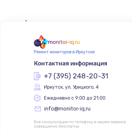
Замена тачпада
Замена корпуса
Замена материнской платы
monitor-iq.ru
Ремонт мониторов в Иркутске
Контактная информация
+7 (395) 248-20-31
Иркутск
,
 ул. Урицкого, 4
Ежедневно с 9:00 до 21:00
info@monitor-iq.ru
Все консультации по телефону в нашем сервисе
совершенно бесплатны