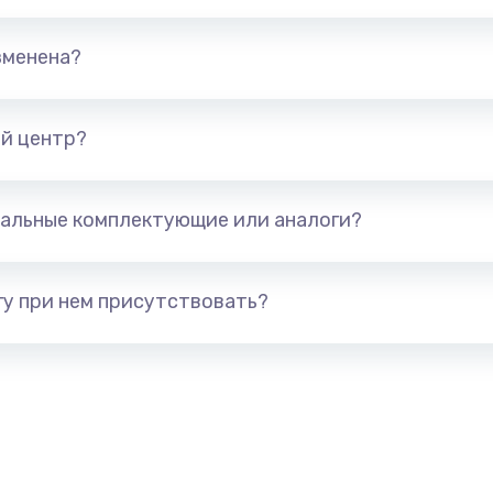
1245 руб.
Заказ
зменена?
сплей
390 руб.
Заказ
й центр?
620 руб.
Заказ
альные комплектующие или аналоги?
990 руб.
Заказ
у при нем присутствовать?
745 руб.
Заказ
2500 руб.
Заказ
2045 руб.
Заказ