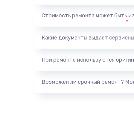
Замена USB порта
Стоимость ремонта может быть и
Замена разъёмов (HDMI, DVI, Ди
порта)
Какие документы выдает сервисны
Замена аккумулятора
При ремонте используются оригин
Замена клавиатуры
Возможен ли срочный ремонт? Мог
Замена жесткого диска
Ремонт цепей питания
Замена видеокарты