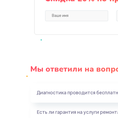
Замена экрана
Замена шлейфа матрицы
Замена термопасты
Замена системы охлаждения
Мы ответили на вопр
Замена процессора
Замена оперативной памяти
Диагностика проводится бесплат
Замена микрофона
Есть ли гарантия на услуги ремон
Замена звуковой карты