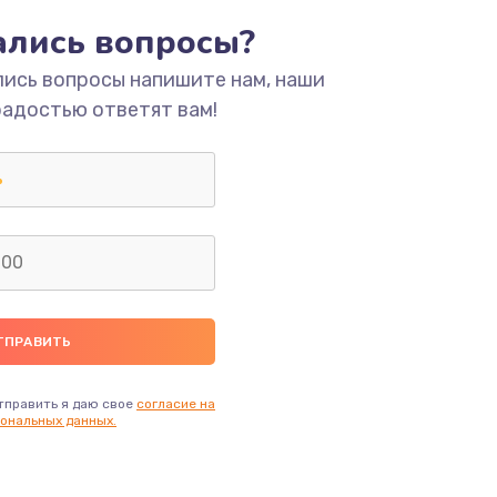
ать
тались вопросы?
лись вопросы напишите нам, наши
ать
радостью ответят вам!
ать
ать
ать
ать
ать
тправить я даю свое
согласие на
ональных данных.
ать