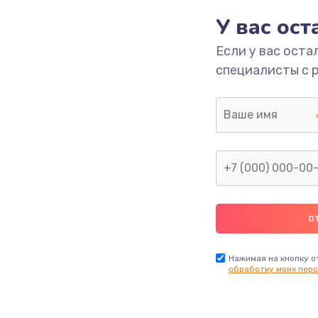
1090 руб.
Заказ
У вас ос
Если у вас оста
2745 руб.
Заказ
специалисты с 
995 руб.
Заказ
1200 руб.
Заказ
1160 руб.
Заказ
1060 руб.
Заказ
2750 руб.
Заказ
Нажимая на кнопку о
обработку моих перс
1490 руб.
Заказ