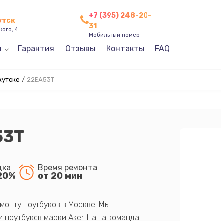
+7 (395) 248-20-
утск
31
кого, 4
Мобильный номер
и
Гарантия
Отзывы
Контакты
FAQ
кутске
/
22EA53T
53T
дка
Время ремонта
20%
от 20 мин
монту ноутбуков в Москве. Мы
 ноутбуков марки Aser. Наша команда