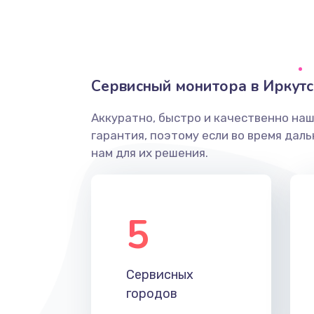
Ремонт системной платы
Снятие системных ошибок/про
Сервисный монитора в Иркутс
ремонт
Аккуратно, быстро и качественно на
Ремонт разъема SIM-карты
гарантия, поэтому если во время дал
нам для их решения.
Модернизация
Устранение ошибок
5
Ремонт после залития
Сервисных
Ремонт электроплаты
городов