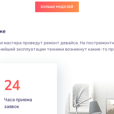
БОЛЬШЕ МОДЕЛЕЙ
30 мин
3 года
граммный
40 мин
3 года
ке
ши мастера проведут ремонт девайса. На постремонт
60 мин
3 года
ьнейшей эксплуатации техники возникнут какие-то пр
30 мин
3 года
60 мин
1 год
24
40 мин
3 года
Часа приема
40 мин
3 года
заявок