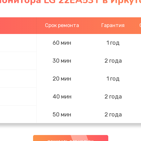
монитора LG 22EA53T в Иркут
Срок ремонта
Гарантия
60 мин
1 год
30 мин
2 года
20 мин
1 год
40 мин
2 года
50 мин
2 года
60 мин
2 года