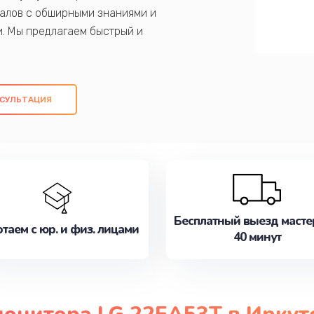
алов с обширными знаниями и
и. Мы предлагаем быстрый и
ем оригинальных компонентов, а также
ых работ. Наша цель - предоставить
ое обслуживание, удовлетворяя их
СУЛЬТАЦИЯ
медлите записаться на ремонт уже
Бесплатный выезд масте
таем с юр. и физ. лицами
40 минут