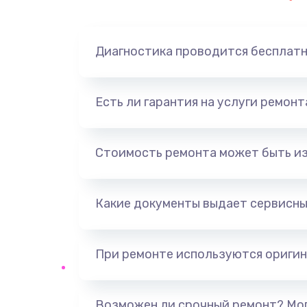
Замена динамика
Диагностика проводится бесплат
Замена корпуса
Замена аккумулятора
Есть ли гарантия на услуги ремон
Замена разъема
Стоимость ремонта может быть и
Ремонт платы
Какие документы выдает сервисны
Не включается
Нет звука
При ремонте используются оригин
Не видит флешку
Возможен ли срочный ремонт? Мог