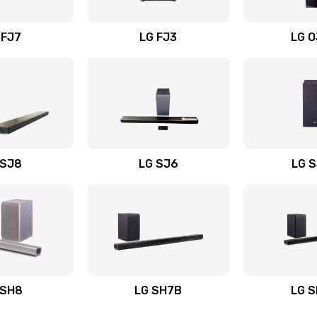
вания
60 мин
1 год
 FJ7
LG FJ3
LG 
60 мин
2 года
20 мин
3 года
30 мин
3 года
 SJ8
LG SJ6
LG 
ьного
60 мин
3 года
30 мин
2 года
авления
30 мин
2 года
 SH8
LG SH7B
LG 
40 мин
3 года