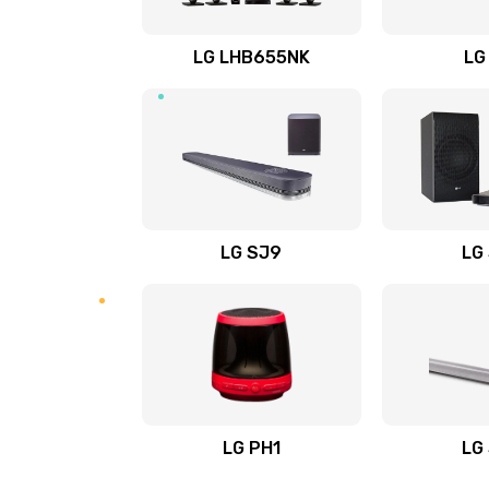
Восстановление после заклини
LG LHB655NK
LG
Восстановление после залития
Замена фильтра
Ремонт корпуса
LG SJ9
LG
Полная профилактика вертикал
пылесоса
Пайка конденсаторов
Ремонт электронного блока упр
LG PH1
LG
Ремонт или замена двигателя