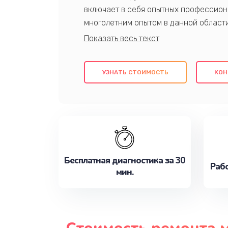
включает в себя опытных профессион
многолетним опытом в данной област
качественный ремонт с использовани
гарантируем качество всех проведенн
клиентам надежное и профессиональн
УЗНАТЬ СТОИМОСТЬ
КОН
потребности наилучшим образом. Не 
сейчас!
Бесплатная диагностика за 30
Рабо
мин.