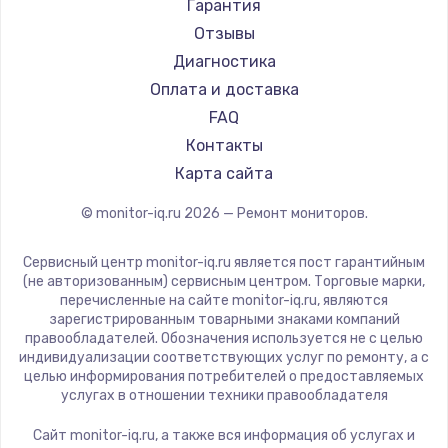
АОС
Гарантия
Ardor
Отзывы
Machenike
Диагностика
iru
Оплата и доставка
Titan Army
FAQ
iFFALCON
Контакты
Dahua
Карта сайта
© monitor-iq.ru
2026
— Ремонт мониторов.
Сервисный центр monitor-iq.ru является пост гарантийным
(не авторизованным) сервисным центром. Торговые марки,
перечисленные на сайте monitor-iq.ru, являются
зарегистрированным товарными знаками компаний
правообладателей. Обозначения используется не с целью
индивидуализации соответствующих услуг по ремонту, а с
целью информирования потребителей о предоставляемых
услугах в отношении техники правообладателя
Сайт monitor-iq.ru, а также вся информация об услугах и