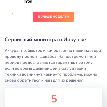
Intel
Заказать
БОЛЬШЕ МОДЕЛЕЙ
Замена экрана
1095 руб.
Заказать
Сервисный монитора в Иркутске
Замена северного моста
Аккуратно, быстро и качественно наши мастера
1950 руб.
проведут ремонт девайса. На постремонтный
Заказать
период предоставляется гарантия, поэтому
если во время дальнейшей эксплуатации
Ремонт цепей питания
техники возникнут какие-то проблемы, можно
снова обратиться к нам для их решения.
2500 руб.
Заказать
5
Замена жесткого диска