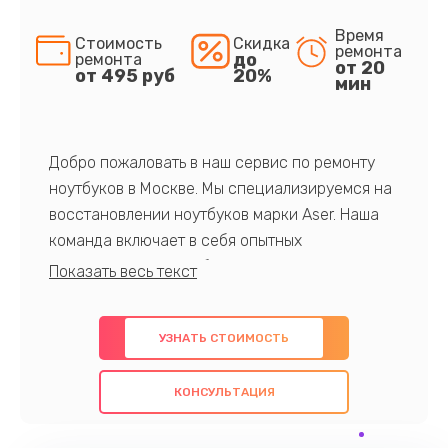
Время
Стоимость
Скидка
ремонта
до
ремонта
от 20
от 495 руб
20%
мин
Добро пожаловать в наш сервис по ремонту
ноутбуков в Москве. Мы специализируемся на
восстановлении ноутбуков марки Aser. Наша
команда включает в себя опытных
профессионалов с обширными знаниями и
многолетним опытом в данной области. Мы
предлагаем быстрый и качественный ремонт с
УЗНАТЬ СТОИМОСТЬ
использованием оригинальных компонентов, а
также гарантируем качество всех
КОНСУЛЬТАЦИЯ
проведенных работ. Наша цель - предоставить
клиентам надежное и профессиональное