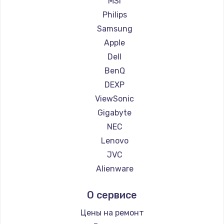
MSI
Ремонт мониторов iru
Philips
Ремонт мониторов Titan Army
Samsung
Ремонт мониторов iFFALCON
Apple
Ремонт мониторов Dahua
Dell
BenQ
DEXP
ViewSonic
Gigabyte
NEC
Lenovo
JVC
Alienware
Aorus
О сервисе
Thunderobot
Hisense
Цены на ремонт