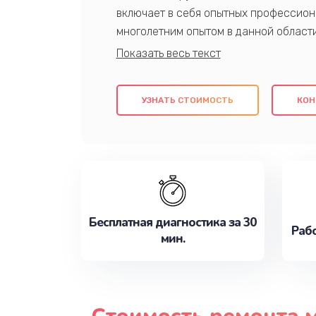
включает в себя опытных профессион
многолетним опытом в данной област
качественный ремонт с использовани
гарантируем качество всех проведенн
клиентам надежное и профессиональн
УЗНАТЬ СТОИМОСТЬ
КОН
потребности наилучшим образом. Не 
сейчас!
Бесплатная диагностика за 30
Рабо
мин.