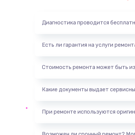
Замена динамика
Диагностика проводится бесплат
Замена корпуса
Замена аккумулятора
Есть ли гарантия на услуги ремон
Замена разъема
Стоимость ремонта может быть и
Ремонт платы
Какие документы выдает сервисны
Не включается
Нет звука
При ремонте используются оригин
Не видит флешку
Возможен ли срочный ремонт? Мог