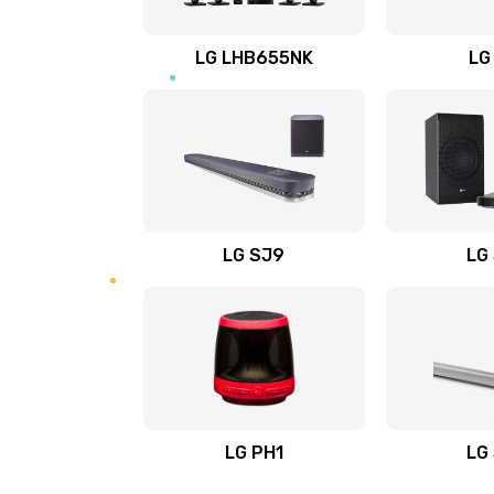
Восстановление после заклини
LG LHB655NK
LG
Восстановление после залития
Замена фильтра
Ремонт корпуса
LG SJ9
LG
Полная профилактика вертикал
пылесоса
Пайка конденсаторов
Ремонт электронного блока упр
LG PH1
LG
Ремонт или замена двигателя