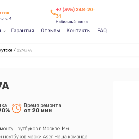
+7 (395) 248-20-
утск
31
кого, 4
Мобильный номер
и
Гарантия
Отзывы
Контакты
FAQ
кутске
/
22M37A
7A
дка
Время ремонта
20%
от 20 мин
монту ноутбуков в Москве. Мы
 ноутбуков марки Aser. Наша команда