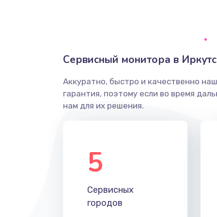
Ремонт системной платы
Снятие системных ошибок/про
Сервисный монитора в Иркутс
ремонт
Аккуратно, быстро и качественно на
Ремонт разъема SIM-карты
гарантия, поэтому если во время дал
нам для их решения.
Модернизация
Устранение ошибок
5
Ремонт после залития
Сервисных
Ремонт электроплаты
городов