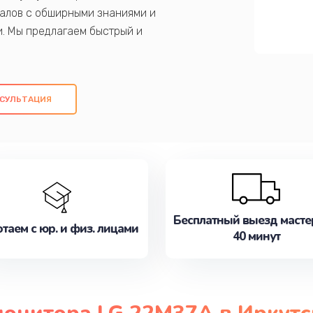
алов с обширными знаниями и
и. Мы предлагаем быстрый и
ем оригинальных компонентов, а также
ых работ. Наша цель - предоставить
ое обслуживание, удовлетворяя их
СУЛЬТАЦИЯ
медлите записаться на ремонт уже
Бесплатный выезд масте
таем с юр. и физ. лицами
40 минут