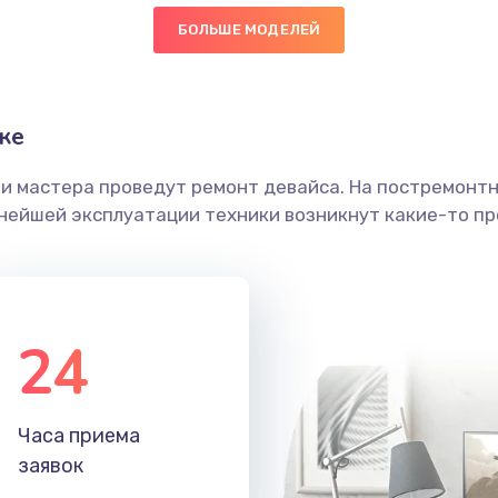
БОЛЬШЕ МОДЕЛЕЙ
60 мин
2 года
граммный
60 мин
3 года
ке
ши мастера проведут ремонт девайса. На постремонт
30 мин
3 года
ьнейшей эксплуатации техники возникнут какие-то пр
20 мин
3 года
40 мин
2 года
24
60 мин
2 года
Часа приема
50 мин
1 год
заявок