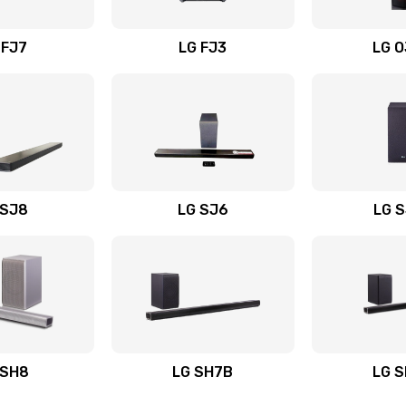
вания
20 мин
2 года
 FJ7
LG FJ3
LG 
50 мин
2 года
50 мин
3 года
60 мин
2 года
 SJ8
LG SJ6
LG 
ьного
40 мин
3 года
20 мин
3 года
авления
20 мин
2 года
 SH8
LG SH7B
LG 
50 мин
3 года