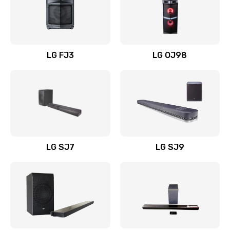
Замена уборочных щеток
1400 руб.
Заказать
LG FJ3
LG OJ98
Замена или ремонт блока питания
1400 руб.
Заказать
Замена батареи (аккумулятора)
2200 руб.
LG SJ7
LG SJ9
Заказать
Замена, восстановление кнопок
1300 руб.
Заказать