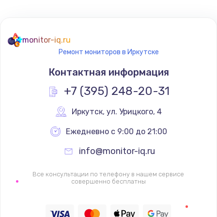
Не реагирует на кнопки
700 руб.
monitor-iq.ru
Ремонт мониторов в Иркутске
Заказать
Контактная информация
Не сопряжается с устройством
+7 (395) 248-20-31
900 руб.
Заказать
Иркутск
,
 ул. Урицкого, 4
Ежедневно с 9:00 до 21:00
Помехи и искажение звука
900 руб.
info@monitor-iq.ru
Заказать
Все консультации по телефону в нашем сервисе
совершенно бесплатны
Не работает
1400 руб.