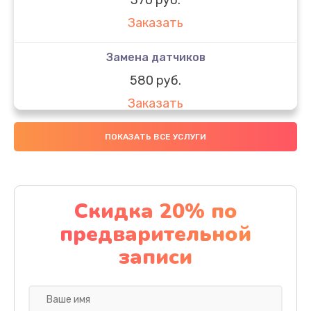
Заказать
Замена датчиков
580 руб.
Заказать
Комплексная чистка
ПОКАЗАТЬ ВСЕ УСЛУГИ
800 руб.
Заказать
Скидка 20% по
Замена дисплея (экрана)
предварительной
2000 руб.
записи
Заказать
Ремонт платы электроники