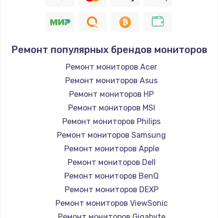
Заказать
Восстановление цепи питания, пайка
880 руб.
Ремонт популярных брендов мониторов
Заказать
Ремонт мониторов Acer
Ремонт мониторов Asus
Программный ремонт/прошивка
Ремонт мониторов HP
390 руб.
Ремонт мониторов MSI
Заказать
Ремонт мониторов Philips
Ремонт мониторов Samsung
Замена Bluetooth/Wi-Fi модуля
Ремонт мониторов Apple
800 руб.
Ремонт мониторов Dell
Заказать
Ремонт мониторов BenQ
Ремонт мониторов DEXP
Замена картридера
Ремонт мониторов ViewSonic
890 руб.
Ремонт мониторов Gigabyte