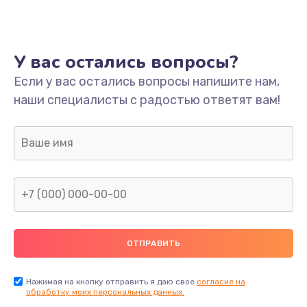
Ремонт платы
800 руб.
У вас остались вопросы?
Заказать
Если у вас остались вопросы напишите нам,
наши специалисты с радостью ответят вам!
Не включается
1400 руб.
Заказать
Нет звука
800 руб.
Заказать
Не видит флешку
400 руб.
Нажимая на кнопку отправить я даю свое
согласие на
обработку моих персональных данных.
Заказать