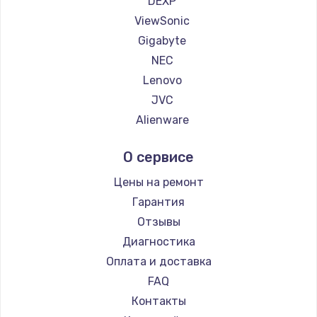
DEXP
1260 руб.
ViewSonic
Заказать
Gigabyte
NEC
Установка драйверов
Lenovo
725 руб.
JVC
Заказать
Alienware
Aorus
Замена жесткого диска
О сервисе
Thunderobot
750 руб.
Hisense
Цены на ремонт
Заказать
АОС
Гарантия
Ardor
Отзывы
Ремонт цепей питания
Machenike
Диагностика
2500 руб.
iru
Оплата и доставка
Заказать
Titan Army
FAQ
iFFALCON
Контакты
Замена видеокарты