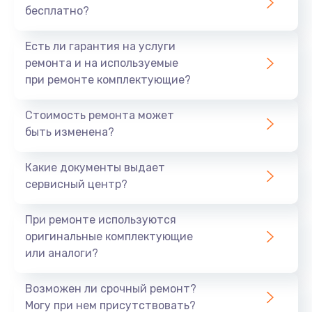
бесплатно?
700 руб.
Заказать
Есть ли гарантия на услуги
ремонта и на используемые
Не заряжается
при ремонте комплектующие?
800 руб.
Стоимость ремонта может
Заказать
быть изменена?
Замена кнопок
Какие документы выдает
490 руб.
сервисный центр?
Заказать
При ремонте используются
оригинальные комплектующие
Восстановление после попадания влаги
или аналоги?
790 руб.
Заказать
Возможен ли срочный ремонт?
Могу при нем присутствовать?