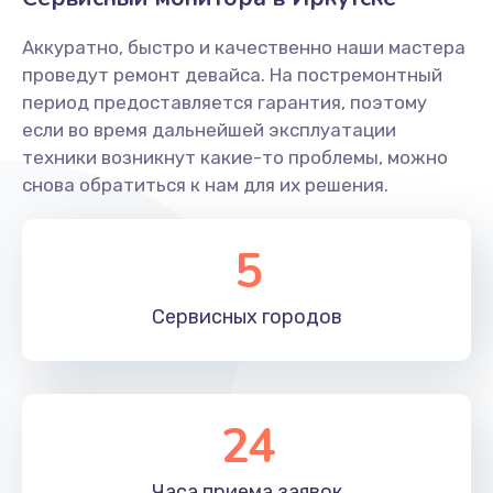
Заказать
Аккуратно, быстро и качественно наши мастера
Ремонт системной платы
проведут ремонт девайса. На постремонтный
период предоставляется гарантия, поэтому
1600 руб.
если во время дальнейшей эксплуатации
Заказать
техники возникнут какие-то проблемы, можно
снова обратиться к нам для их решения.
Снятие системных ошибок/программный ремонт
1400 руб.
5
Заказать
Сервисных
городов
Ремонт разъема SIM-карты
880 руб.
Заказать
24
Модернизация
1830 руб.
Часа приема
заявок