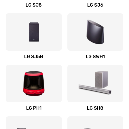
LG SJ8
LG SJ6
Восстановление после заклинивания
1400 руб.
Заказать
Восстановление после залития
1500 руб.
LG SJ5B
LG SWH1
Заказать
Замена фильтра
1500 руб.
Заказать
LG PH1
LG SH8
Ремонт корпуса
1400 руб.