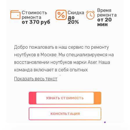
Время
Стоимость
Скидка
ремонта
до
ремонта
от 20
от 370 руб
20%
мин
Добро пожаловать в наш сервис по ремонту
ноутбуков в Москве. Мы специализируемся на
восстановлении ноутбуков марки Aser. Наша
команда включает в себя опытных
профессионалов с обширными знаниями и
многолетним опытом в данной области. Мы
предлагаем быстрый и качественный ремонт с
УЗНАТЬ СТОИМОСТЬ
использованием оригинальных компонентов, а
также гарантируем качество всех
КОНСУЛЬТАЦИЯ
проведенных работ. Наша цель - предоставить
клиентам надежное и профессиональное