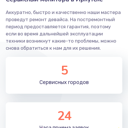
Заказать
Аккуратно, быстро и качественно наши мастера
Ремонт системной платы
проведут ремонт девайса. На постремонтный
период предоставляется гарантия, поэтому
1600 руб.
если во время дальнейшей эксплуатации
Заказать
техники возникнут какие-то проблемы, можно
снова обратиться к нам для их решения.
Снятие системных ошибок/программный ремонт
1400 руб.
5
Заказать
Сервисных
городов
Ремонт разъема SIM-карты
880 руб.
Заказать
24
Модернизация
1830 руб.
Часа приема
заявок