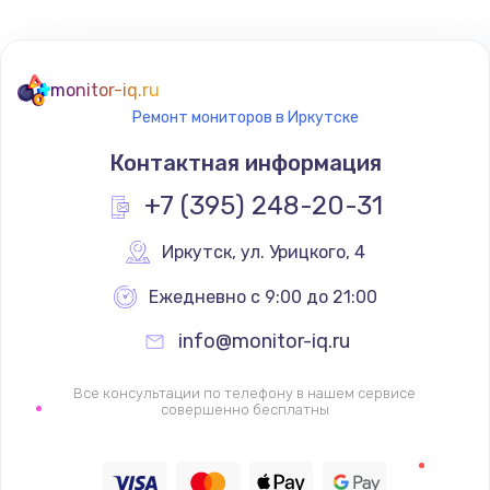
Не реагирует на кнопки
700 руб.
monitor-iq.ru
Ремонт мониторов в Иркутске
Заказать
Контактная информация
Не сопряжается с устройством
+7 (395) 248-20-31
900 руб.
Заказать
Иркутск
,
 ул. Урицкого, 4
Ежедневно с 9:00 до 21:00
Помехи и искажение звука
900 руб.
info@monitor-iq.ru
Заказать
Все консультации по телефону в нашем сервисе
совершенно бесплатны
Не работает
1400 руб.