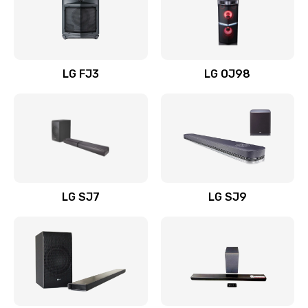
Замена уборочных щеток
1400 руб.
Заказать
LG FJ3
LG OJ98
Замена или ремонт блока питания
1400 руб.
Заказать
Замена батареи (аккумулятора)
2200 руб.
LG SJ7
LG SJ9
Заказать
Замена, восстановление кнопок
1300 руб.
Заказать