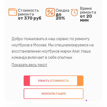
Время
Стоимость
Скидка
ремонта
до
ремонта
от 20
от 370 руб
20%
мин
Добро пожаловать в наш сервис по ремонту
ноутбуков в Москве. Мы специализируемся на
восстановлении ноутбуков марки Aser. Наша
команда включает в себя опытных
профессионалов с обширными знаниями и
многолетним опытом в данной области. Мы
предлагаем быстрый и качественный ремонт с
УЗНАТЬ СТОИМОСТЬ
использованием оригинальных компонентов, а
также гарантируем качество всех
КОНСУЛЬТАЦИЯ
проведенных работ. Наша цель - предоставить
клиентам надежное и профессиональное