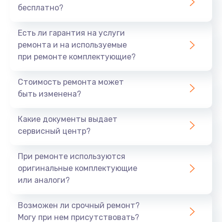
бесплатно?
700 руб.
Заказать
Есть ли гарантия на услуги
ремонта и на используемые
Не заряжается
при ремонте комплектующие?
800 руб.
Стоимость ремонта может
Заказать
быть изменена?
Замена кнопок
Какие документы выдает
490 руб.
сервисный центр?
Заказать
При ремонте используются
оригинальные комплектующие
Восстановление после попадания влаги
или аналоги?
790 руб.
Заказать
Возможен ли срочный ремонт?
Могу при нем присутствовать?