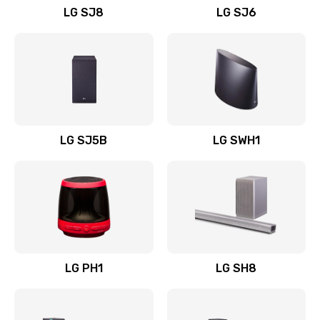
LG SJ8
LG SJ6
Восстановление после заклинивания
1400 руб.
Заказать
Восстановление после залития
1500 руб.
LG SJ5B
LG SWH1
Заказать
Замена фильтра
1500 руб.
Заказать
LG PH1
LG SH8
Ремонт корпуса
1400 руб.