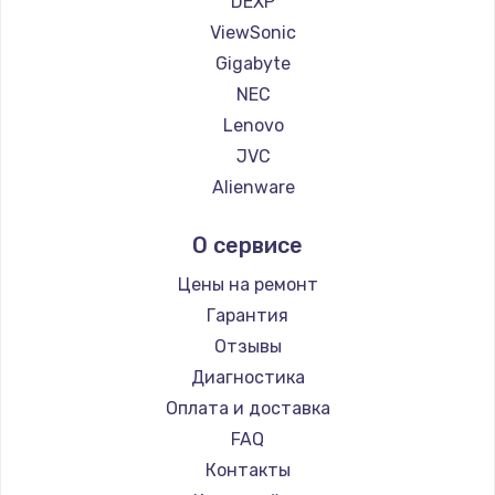
DEXP
1260 руб.
ViewSonic
Заказать
Gigabyte
NEC
Установка драйверов
Lenovo
725 руб.
JVC
Заказать
Alienware
Aorus
Замена жесткого диска
О сервисе
Thunderobot
750 руб.
Hisense
Цены на ремонт
Заказать
АОС
Гарантия
Ardor
Отзывы
Ремонт цепей питания
Machenike
Диагностика
2500 руб.
iru
Оплата и доставка
Заказать
Titan Army
FAQ
iFFALCON
Контакты
Замена видеокарты