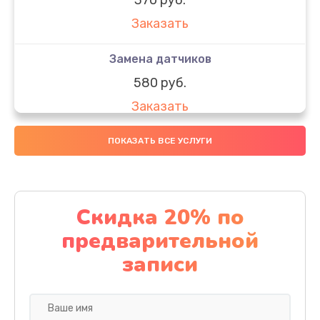
Заказать
Замена датчиков
580 руб.
Заказать
Комплексная чистка
ПОКАЗАТЬ ВСЕ УСЛУГИ
800 руб.
Заказать
Скидка 20% по
Замена дисплея (экрана)
предварительной
2000 руб.
записи
Заказать
Ремонт платы электроники