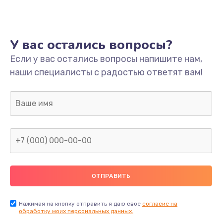
Ремонт платы
800 руб.
У вас остались вопросы?
Заказать
Если у вас остались вопросы напишите нам,
наши специалисты с радостью ответят вам!
Не включается
1400 руб.
Заказать
Нет звука
800 руб.
Заказать
Не видит флешку
400 руб.
Нажимая на кнопку отправить я даю свое
согласие на
обработку моих персональных данных.
Заказать