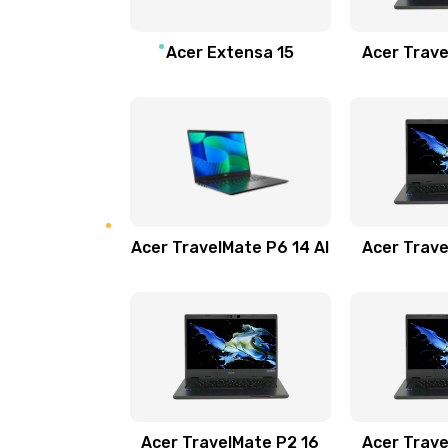
Замена звуковой карты
Acer Extensa 15
Acer Trave
Замена микрофона
Замена оперативной памяти
Замена процессора
Acer TravelMate P6 14 AI
Acer Trave
Замена системы охлаждения
Замена термопасты
Замена шлейфа матрицы
Замена экрана
Acer TravelMate P2 16
Acer Trave