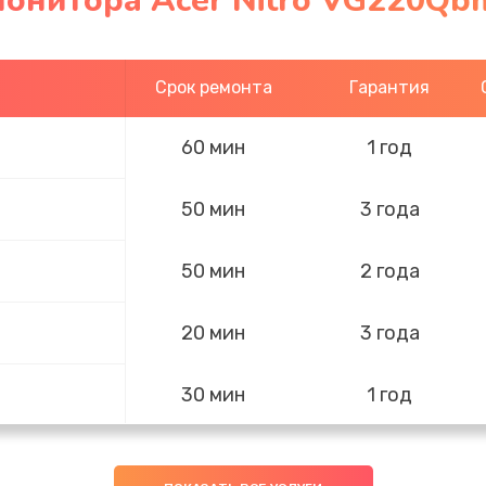
онитора Acer Nitro VG220Qbm
Срок ремонта
Гарантия
60 мин
1 год
50 мин
3 года
50 мин
2 года
20 мин
3 года
30 мин
1 год
50 мин
2 года