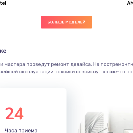
tel
A
40 мин
2 года
БОЛЬШЕ МОДЕЛЕЙ
60 мин
2 года
60 мин
2 года
ке
ши мастера проведут ремонт девайса. На постремонт
30 мин
1 год
ьнейшей эксплуатации техники возникнут какие-то пр
60 мин
1 год
30 мин
3 года
24
50 мин
2 года
Часа приема
40 мин
2 года