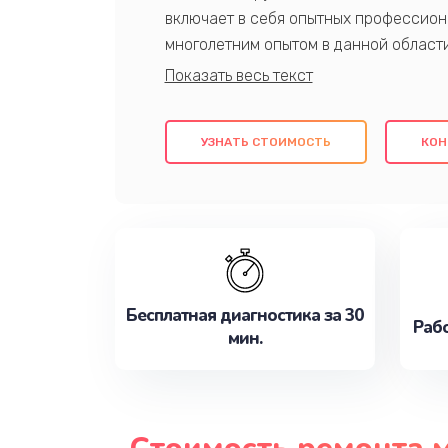
включает в себя опытных профессион
многолетним опытом в данной област
качественный ремонт с использовани
гарантируем качество всех проведенн
клиентам надежное и профессиональн
УЗНАТЬ СТОИМОСТЬ
КОН
потребности наилучшим образом. Не 
сейчас!
Бесплатная диагностика за 30
Рабо
мин.