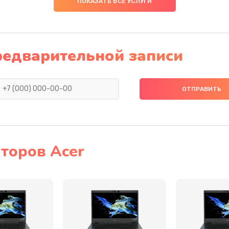
ПОКАЗАТЬ ВСЕ УСЛУГИ
20 мин
2 года
40 мин
2 года
редварительной записи
20 мин
2 года
60 мин
3 года
20 мин
1 год
торов Acer
60 мин
1 год
30 мин
1 год
60 мин
3 года