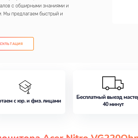
алов с обширными знаниями и
и. Мы предлагаем быстрый и
ем оригинальных компонентов, а также
ых работ. Наша цель - предоставить
ое обслуживание, удовлетворяя их
СУЛЬТАЦИЯ
медлите записаться на ремонт уже
Бесплатный выезд масте
таем с юр. и физ. лицами
40 минут