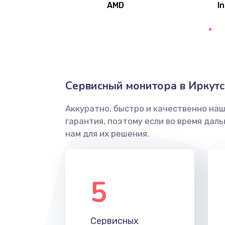
AMD
In
Замена северного моста
Ремонт цепей питания
Замена жесткого диска
Сервисный монитора в Иркутс
Аккуратно, быстро и качественно на
Установка драйверов
гарантия, поэтому если во время дал
нам для их решения.
Замена вебкамеры
Ремонт петель крышки
5
Настройка Wi-Fi
Сервисных
Замена HDMI