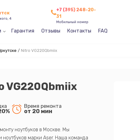
+7 (395) 248-20-
утск
31
кого, 4
Мобильный номер
и
Гарантия
Отзывы
Контакты
FAQ
Иркутске
/
Nitro VG220Qbmiix
ro VG220Qbmiix
дка
Время ремонта
20%
от 20 мин
монту ноутбуков в Москве. Мы
 ноутбуков марки Aser. Наша команда