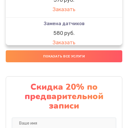
Заказать
Замена датчиков
580 руб.
Заказать
Комплексная чистка
ПОКАЗАТЬ ВСЕ УСЛУГИ
800 руб.
Заказать
Скидка 20% по
Замена дисплея (экрана)
предварительной
2000 руб.
записи
Заказать
Ремонт платы электроники