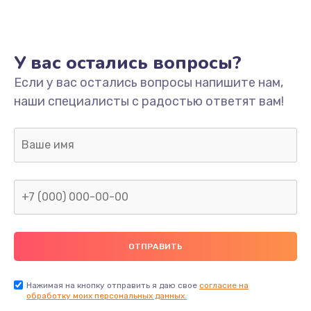
Ремонт платы
800 руб.
У вас остались вопросы?
Заказать
Если у вас остались вопросы напишите нам,
наши специалисты с радостью ответят вам!
Не включается
1400 руб.
Заказать
Нет звука
800 руб.
Заказать
Не видит флешку
400 руб.
Нажимая на кнопку отправить я даю свое
согласие на
обработку моих персональных данных.
Заказать