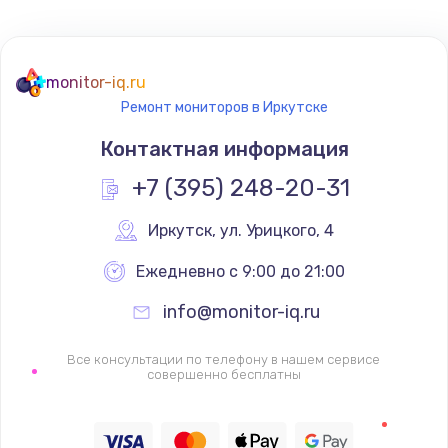
Не реагирует на кнопки
700 руб.
monitor-iq.ru
Ремонт мониторов в Иркутске
Заказать
Контактная информация
Не сопряжается с устройством
+7 (395) 248-20-31
900 руб.
Заказать
Иркутск
,
 ул. Урицкого, 4
Ежедневно с 9:00 до 21:00
Помехи и искажение звука
900 руб.
info@monitor-iq.ru
Заказать
Все консультации по телефону в нашем сервисе
совершенно бесплатны
Не работает
1400 руб.