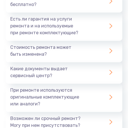
бесплатно?
700 руб.
Заказать
Есть ли гарантия на услуги
ремонта и на используемые
Не заряжается
при ремонте комплектующие?
800 руб.
Стоимость ремонта может
Заказать
быть изменена?
Замена кнопок
Какие документы выдает
490 руб.
сервисный центр?
Заказать
При ремонте используются
оригинальные комплектующие
Восстановление после попадания влаги
или аналоги?
790 руб.
Заказать
Возможен ли срочный ремонт?
Могу при нем присутствовать?