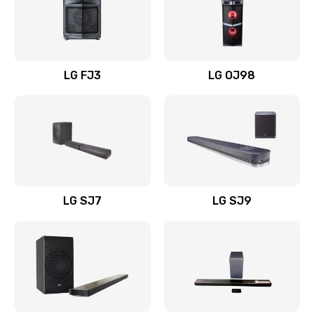
Замена уборочных щеток
1400 руб.
Заказать
LG FJ3
LG OJ98
Замена или ремонт блока питания
1400 руб.
Заказать
Замена батареи (аккумулятора)
2200 руб.
LG SJ7
LG SJ9
Заказать
Замена, восстановление кнопок
1300 руб.
Заказать