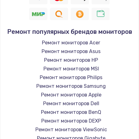
Заказать
Восстановление цепи питания, пайка
880 руб.
Ремонт популярных брендов мониторов
Заказать
Ремонт мониторов Acer
Ремонт мониторов Asus
Программный ремонт/прошивка
Ремонт мониторов HP
390 руб.
Ремонт мониторов MSI
Заказать
Ремонт мониторов Philips
Ремонт мониторов Samsung
Замена Bluetooth/Wi-Fi модуля
Ремонт мониторов Apple
800 руб.
Ремонт мониторов Dell
Заказать
Ремонт мониторов BenQ
Ремонт мониторов DEXP
Замена картридера
Ремонт мониторов ViewSonic
890 руб.
Ремонт мониторов Gigabyte