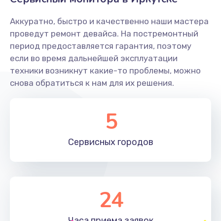
Заказать
Аккуратно, быстро и качественно наши мастера
Ремонт системной платы
проведут ремонт девайса. На постремонтный
период предоставляется гарантия, поэтому
1600 руб.
если во время дальнейшей эксплуатации
Заказать
техники возникнут какие-то проблемы, можно
снова обратиться к нам для их решения.
Снятие системных ошибок/программный ремонт
1400 руб.
5
Заказать
Сервисных
городов
Ремонт разъема SIM-карты
880 руб.
Заказать
24
Модернизация
1830 руб.
Часа приема
заявок