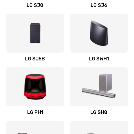
LG SJ8
LG SJ6
Восстановление после заклинивания
1400 руб.
Заказать
Восстановление после залития
1500 руб.
LG SJ5B
LG SWH1
Заказать
Замена фильтра
1500 руб.
Заказать
LG PH1
LG SH8
Ремонт корпуса
1400 руб.