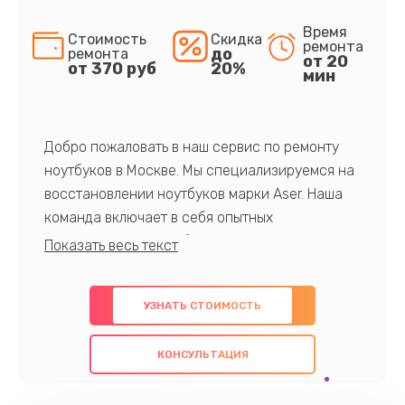
Время
Стоимость
Скидка
ремонта
до
ремонта
от 20
от 370 руб
20%
мин
Добро пожаловать в наш сервис по ремонту
ноутбуков в Москве. Мы специализируемся на
восстановлении ноутбуков марки Aser. Наша
команда включает в себя опытных
профессионалов с обширными знаниями и
многолетним опытом в данной области. Мы
предлагаем быстрый и качественный ремонт с
УЗНАТЬ СТОИМОСТЬ
использованием оригинальных компонентов, а
также гарантируем качество всех
КОНСУЛЬТАЦИЯ
проведенных работ. Наша цель - предоставить
клиентам надежное и профессиональное