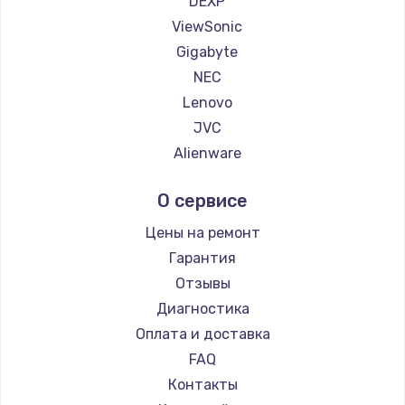
DEXP
1260 руб.
ViewSonic
Заказать
Gigabyte
NEC
Установка драйверов
Lenovo
725 руб.
JVC
Заказать
Alienware
Aorus
Замена жесткого диска
О сервисе
Thunderobot
750 руб.
Hisense
Цены на ремонт
Заказать
АОС
Гарантия
Ardor
Отзывы
Ремонт цепей питания
Machenike
Диагностика
2500 руб.
iru
Оплата и доставка
Заказать
Titan Army
FAQ
iFFALCON
Контакты
Замена видеокарты