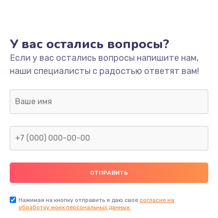
Ремонт платы
800 руб.
У вас остались вопросы?
Заказать
Если у вас остались вопросы напишите нам,
наши специалисты с радостью ответят вам!
Не включается
1400 руб.
Заказать
Нет звука
800 руб.
Заказать
Не видит флешку
400 руб.
Нажимая на кнопку отправить я даю свое
согласие на
обработку моих персональных данных.
Заказать