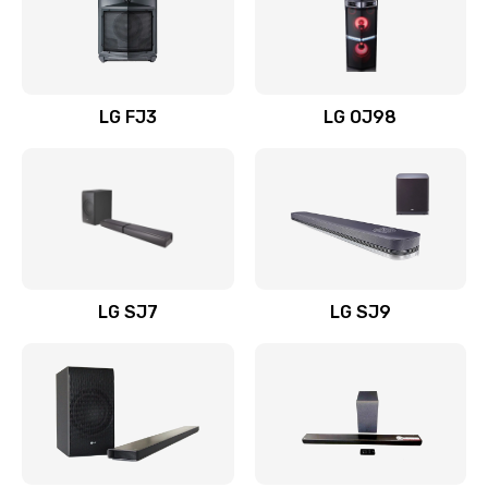
Замена уборочных щеток
1400 руб.
Заказать
LG FJ3
LG OJ98
Замена или ремонт блока питания
1400 руб.
Заказать
Замена батареи (аккумулятора)
2200 руб.
LG SJ7
LG SJ9
Заказать
Замена, восстановление кнопок
1300 руб.
Заказать