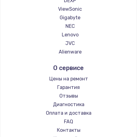
DEXP
1260 руб.
ViewSonic
Заказать
Gigabyte
NEC
Установка драйверов
Lenovo
725 руб.
JVC
Заказать
Alienware
Aorus
Замена жесткого диска
О сервисе
Thunderobot
750 руб.
Hisense
Цены на ремонт
Заказать
АОС
Гарантия
Ardor
Отзывы
Ремонт цепей питания
Machenike
Диагностика
2500 руб.
iru
Оплата и доставка
Заказать
Titan Army
FAQ
iFFALCON
Контакты
Замена видеокарты