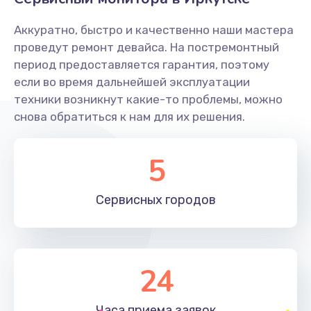
Заказать
Аккуратно, быстро и качественно наши мастера
Ремонт системной платы
проведут ремонт девайса. На постремонтный
период предоставляется гарантия, поэтому
1600 руб.
если во время дальнейшей эксплуатации
Заказать
техники возникнут какие-то проблемы, можно
снова обратиться к нам для их решения.
Снятие системных ошибок/программный ремонт
1400 руб.
5
Заказать
Сервисных
городов
Ремонт разъема SIM-карты
880 руб.
Заказать
24
Модернизация
1830 руб.
Часа приема
заявок