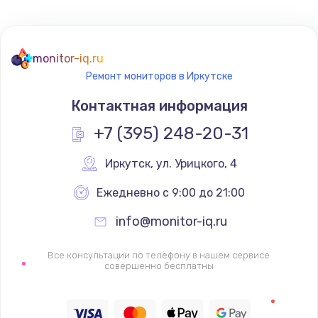
Не реагирует на кнопки
700 руб.
monitor-iq.ru
Ремонт мониторов в Иркутске
Заказать
Контактная информация
Не сопряжается с устройством
+7 (395) 248-20-31
900 руб.
Заказать
Иркутск
,
 ул. Урицкого, 4
Ежедневно с 9:00 до 21:00
Помехи и искажение звука
900 руб.
info@monitor-iq.ru
Заказать
Все консультации по телефону в нашем сервисе
совершенно бесплатны
Не работает
1400 руб.