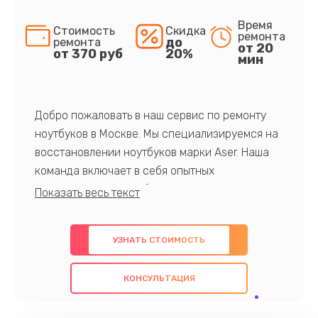
Время
Стоимость
Скидка
ремонта
до
ремонта
от 20
от 370 руб
20%
мин
Добро пожаловать в наш сервис по ремонту
ноутбуков в Москве. Мы специализируемся на
восстановлении ноутбуков марки Aser. Наша
команда включает в себя опытных
профессионалов с обширными знаниями и
многолетним опытом в данной области. Мы
предлагаем быстрый и качественный ремонт с
УЗНАТЬ СТОИМОСТЬ
использованием оригинальных компонентов, а
также гарантируем качество всех
КОНСУЛЬТАЦИЯ
проведенных работ. Наша цель - предоставить
клиентам надежное и профессиональное