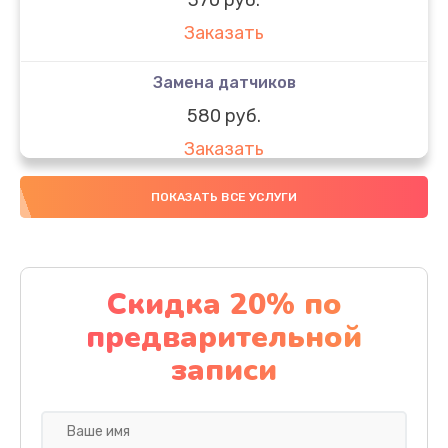
Заказать
Замена датчиков
580 руб.
Заказать
Комплексная чистка
ПОКАЗАТЬ ВСЕ УСЛУГИ
800 руб.
Заказать
Скидка 20% по
Замена дисплея (экрана)
предварительной
2000 руб.
записи
Заказать
Ремонт платы электроники