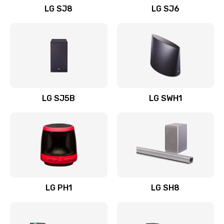
LG SJ8
LG SJ6
Восстановление после заклинивания
1400 руб.
Заказать
Восстановление после залития
1500 руб.
LG SJ5B
LG SWH1
Заказать
Замена фильтра
1500 руб.
Заказать
LG PH1
LG SH8
Ремонт корпуса
1400 руб.