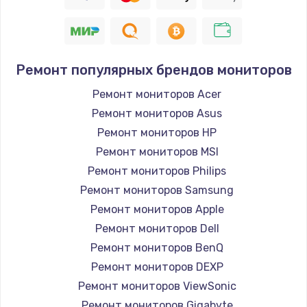
Заказать
Восстановление цепи питания, пайка
880 руб.
Ремонт популярных брендов мониторов
Заказать
Ремонт мониторов Acer
Ремонт мониторов Asus
Программный ремонт/прошивка
Ремонт мониторов HP
390 руб.
Ремонт мониторов MSI
Заказать
Ремонт мониторов Philips
Ремонт мониторов Samsung
Замена Bluetooth/Wi-Fi модуля
Ремонт мониторов Apple
800 руб.
Ремонт мониторов Dell
Заказать
Ремонт мониторов BenQ
Ремонт мониторов DEXP
Замена картридера
Ремонт мониторов ViewSonic
890 руб.
Ремонт мониторов Gigabyte