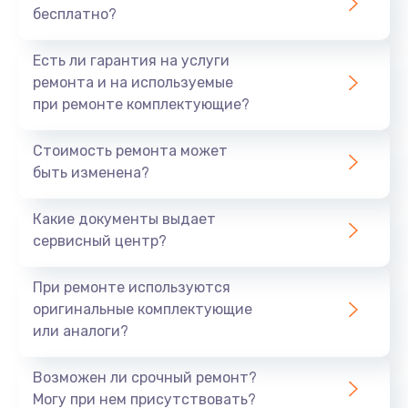
бесплатно?
700 руб.
Заказать
Есть ли гарантия на услуги
ремонта и на используемые
Не заряжается
при ремонте комплектующие?
800 руб.
Стоимость ремонта может
Заказать
быть изменена?
Замена кнопок
Какие документы выдает
490 руб.
сервисный центр?
Заказать
При ремонте используются
оригинальные комплектующие
Восстановление после попадания влаги
или аналоги?
790 руб.
Заказать
Возможен ли срочный ремонт?
Могу при нем присутствовать?