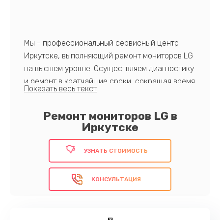
Мы - профессиональный сервисный центр
Иркутске, выполняющий ремонт мониторов LG
на высшем уровне. Осуществляем диагностику
и ремонт в кратчайшие сроки, сокращая время
простоя вашего устройства. В нашем центре
используются только оригинальные
Ремонт мониторов LG в
комплектующие и современное оборудование.
Иркутске
УЗНАТЬ СТОИМОСТЬ
Звоните сегодня!
КОНСУЛЬТАЦИЯ