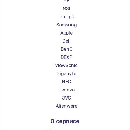
HP
Ремонт мониторов Machenike
MSI
Ремонт мониторов iru
Philips
Ремонт мониторов Titan Army
Samsung
Ремонт мониторов iFFALCON
Apple
Ремонт мониторов Dahua
Dell
BenQ
DEXP
ViewSonic
Gigabyte
NEC
Lenovo
JVC
Alienware
Aorus
О сервисе
Thunderobot