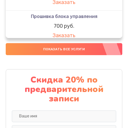
Заказать
Прошивка блока управления
700 руб.
Заказать
Замена электронных компонентов
ПОКАЗАТЬ ВСЕ УСЛУГИ
1900 руб.
Заказать
Скидка 20% по
Ремонт блока управления
предварительной
700 руб.
записи
Заказать
Замена кнопок управления
600 руб.