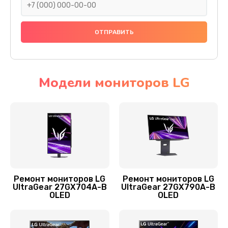
Заказать
Ремонт инвертора
1000 руб.
Заказать
Модели мониторов LG
Замена блока питания
1500 руб.
Заказать
Замена платы управления (мат.платы, мейн
платы)
Ремонт мониторов LG
Ремонт мониторов LG
1300 руб.
UltraGear 27GX704A-B
UltraGear 27GX790A-B
OLED
OLED
Заказать
Замена лампы подсветки