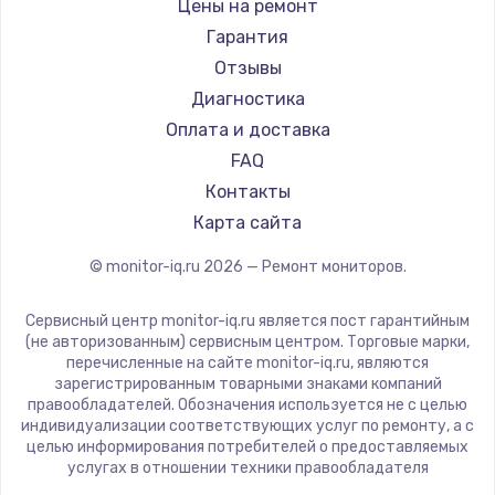
Hisense
Цены на ремонт
АОС
Гарантия
Ardor
Отзывы
Machenike
Диагностика
iru
Оплата и доставка
Titan Army
FAQ
iFFALCON
Контакты
Dahua
Карта сайта
© monitor-iq.ru
2026
— Ремонт мониторов.
Сервисный центр monitor-iq.ru является пост гарантийным
(не авторизованным) сервисным центром. Торговые марки,
перечисленные на сайте monitor-iq.ru, являются
зарегистрированным товарными знаками компаний
правообладателей. Обозначения используется не с целью
индивидуализации соответствующих услуг по ремонту, а с
целью информирования потребителей о предоставляемых
услугах в отношении техники правообладателя