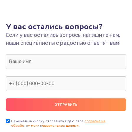
Ремонт платы
800 руб.
У вас остались вопросы?
Заказать
Если у вас остались вопросы напишите нам,
наши специалисты с радостью ответят вам!
Не включается
1400 руб.
Заказать
Нет звука
800 руб.
Заказать
Не видит флешку
400 руб.
Нажимая на кнопку отправить я даю свое
согласие на
обработку моих персональных данных.
Заказать