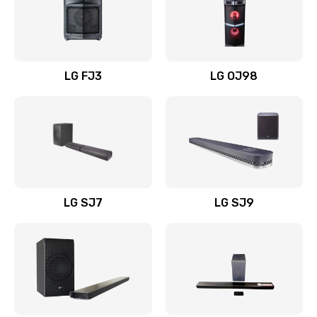
Замена уборочных щеток
1400 руб.
Заказать
LG FJ3
LG OJ98
Замена или ремонт блока питания
1400 руб.
Заказать
Замена батареи (аккумулятора)
2200 руб.
LG SJ7
LG SJ9
Заказать
Замена, восстановление кнопок
1300 руб.
Заказать