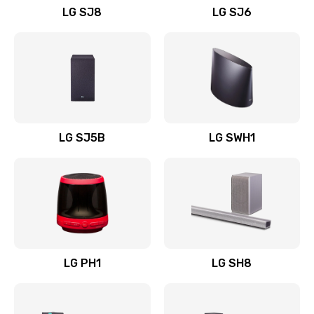
LG SJ8
LG SJ6
Восстановление после заклинивания
1400 руб.
Заказать
Восстановление после залития
1500 руб.
LG SJ5B
LG SWH1
Заказать
Замена фильтра
1500 руб.
Заказать
LG PH1
LG SH8
Ремонт корпуса
1400 руб.