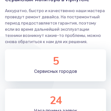
Заказать
Аккуратно, быстро и качественно наши мастера
Ремонт системной платы
проведут ремонт девайса. На постремонтный
период предоставляется гарантия, поэтому
1600 руб.
если во время дальнейшей эксплуатации
Заказать
техники возникнут какие-то проблемы, можно
снова обратиться к нам для их решения.
Снятие системных ошибок/программный ремонт
1400 руб.
5
Заказать
Сервисных
городов
Ремонт разъема SIM-карты
880 руб.
Заказать
24
Модернизация
1830 руб.
Часа приема
заявок