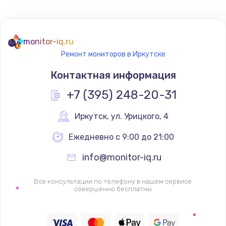
Не реагирует на кнопки
700 руб.
monitor-iq.ru
Ремонт мониторов в Иркутске
Заказать
Контактная информация
Не сопряжается с устройством
+7 (395) 248-20-31
900 руб.
Заказать
Иркутск
,
 ул. Урицкого, 4
Ежедневно с 9:00 до 21:00
Помехи и искажение звука
900 руб.
info@monitor-iq.ru
Заказать
Все консультации по телефону в нашем сервисе
совершенно бесплатны
Не работает
1400 руб.