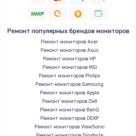
Заказать
Восстановление цепи питания, пайка
880 руб.
Ремонт популярных брендов мониторов
Заказать
Ремонт мониторов Acer
Ремонт мониторов Asus
Программный ремонт/прошивка
Ремонт мониторов HP
390 руб.
Ремонт мониторов MSI
Заказать
Ремонт мониторов Philips
Ремонт мониторов Samsung
Замена Bluetooth/Wi-Fi модуля
Ремонт мониторов Apple
800 руб.
Ремонт мониторов Dell
Заказать
Ремонт мониторов BenQ
Ремонт мониторов DEXP
Замена картридера
Ремонт мониторов ViewSonic
890 руб.
Ремонт мониторов Gigabyte