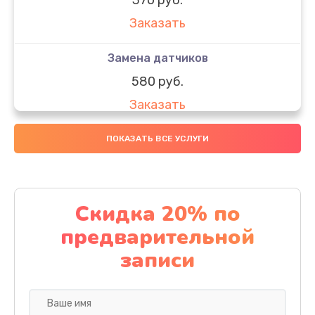
Заказать
Замена датчиков
580 руб.
Заказать
Комплексная чистка
ПОКАЗАТЬ ВСЕ УСЛУГИ
800 руб.
Заказать
Скидка 20% по
Замена дисплея (экрана)
предварительной
2000 руб.
записи
Заказать
Ремонт платы электроники