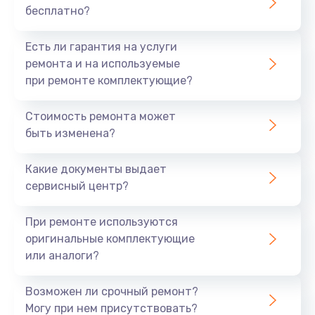
бесплатно?
700 руб.
Заказать
Есть ли гарантия на услуги
ремонта и на используемые
Не заряжается
при ремонте комплектующие?
800 руб.
Стоимость ремонта может
Заказать
быть изменена?
Замена кнопок
Какие документы выдает
490 руб.
сервисный центр?
Заказать
При ремонте используются
оригинальные комплектующие
Восстановление после попадания влаги
или аналоги?
790 руб.
Заказать
Возможен ли срочный ремонт?
Могу при нем присутствовать?