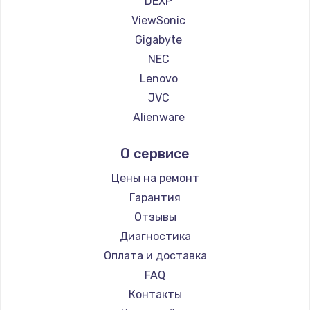
DEXP
1260 руб.
ViewSonic
Заказать
Gigabyte
NEC
Установка драйверов
Lenovo
725 руб.
JVC
Заказать
Alienware
Aorus
Замена жесткого диска
О сервисе
Thunderobot
750 руб.
Hisense
Цены на ремонт
Заказать
АОС
Гарантия
Ardor
Отзывы
Ремонт цепей питания
Machenike
Диагностика
2500 руб.
iru
Оплата и доставка
Заказать
Titan Army
FAQ
iFFALCON
Контакты
Замена видеокарты