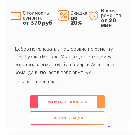
Время
Стоимость
Скидка
ремонта
до
ремонта
от 20
от 370 руб
20%
мин
Добро пожаловать в наш сервис по ремонту
ноутбуков в Москве. Мы специализируемся на
восстановлении ноутбуков марки Aser. Наша
команда включает в себя опытных
профессионалов с обширными знаниями и
многолетним опытом в данной области. Мы
предлагаем быстрый и качественный ремонт с
УЗНАТЬ СТОИМОСТЬ
использованием оригинальных компонентов, а
также гарантируем качество всех
КОНСУЛЬТАЦИЯ
проведенных работ. Наша цель - предоставить
клиентам надежное и профессиональное