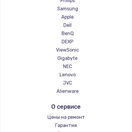
Philips
Ремонт мониторов Titan Army
Samsung
Ремонт мониторов iFFALCON
Apple
Ремонт мониторов Dahua
Dell
BenQ
DEXP
ViewSonic
Gigabyte
NEC
Lenovo
JVC
Alienware
Aorus
О сервисе
Thunderobot
Hisense
Цены на ремонт
АОС
Гарантия