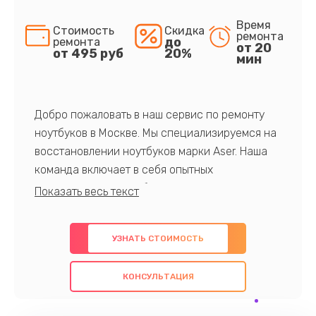
Время
Стоимость
Скидка
ремонта
до
ремонта
от 20
от 495 руб
20%
мин
Добро пожаловать в наш сервис по ремонту
ноутбуков в Москве. Мы специализируемся на
восстановлении ноутбуков марки Aser. Наша
команда включает в себя опытных
профессионалов с обширными знаниями и
многолетним опытом в данной области. Мы
предлагаем быстрый и качественный ремонт с
УЗНАТЬ СТОИМОСТЬ
использованием оригинальных компонентов, а
также гарантируем качество всех
КОНСУЛЬТАЦИЯ
проведенных работ. Наша цель - предоставить
клиентам надежное и профессиональное