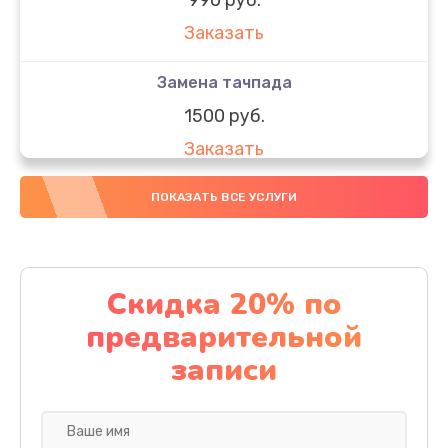
Заказать
Замена тачпада
1500 руб.
Заказать
Замена южного моста
ПОКАЗАТЬ ВСЕ УСЛУГИ
1950 руб.
Заказать
Скидка 20% по
Чистка от пыли
предварительной
1060 руб.
записи
Заказать
Настройка ОС