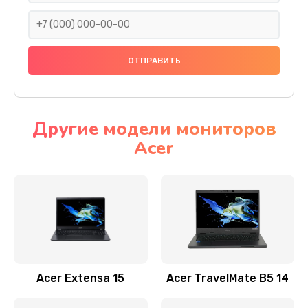
930 руб.
Заказать
Ремонт подсветки
1200 руб.
Заказать
Другие модели мониторов
Acer
Настройка BIOS
650 руб.
Заказать
Замена видеочипа
2500 руб.
Заказать
Acer Extensa 15
Acer TravelMate B5 14
Ремонт разъема питания