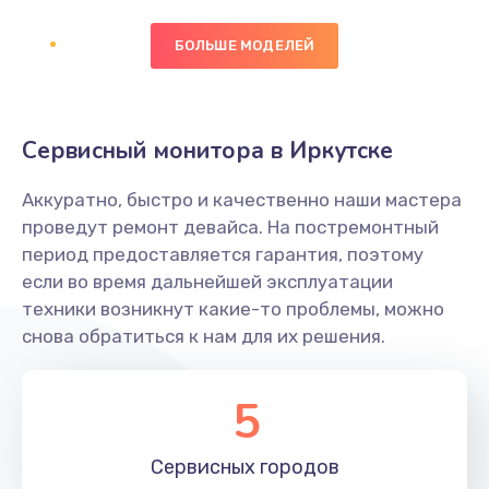
БОЛЬШЕ МОДЕЛЕЙ
Замена экрана
1095 руб.
Заказать
Сервисный монитора в Иркутске
Замена северного моста
Аккуратно, быстро и качественно наши мастера
1950 руб.
проведут ремонт девайса. На постремонтный
Заказать
период предоставляется гарантия, поэтому
если во время дальнейшей эксплуатации
Ремонт цепей питания
техники возникнут какие-то проблемы, можно
снова обратиться к нам для их решения.
2500 руб.
Заказать
5
Замена жесткого диска
660 руб.
Сервисных
городов