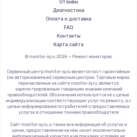
Ardor
Отзывы
Machenike
Диагностика
iru
Оплата и доставка
Titan Army
FAQ
iFFALCON
Контакты
Dahua
Карта сайта
© monitor-iq.ru
2026
— Ремонт мониторов.
Сервисный центр monitor-iq.ru является пост гарантийным
(не авторизованным) сервисным центром. Торговые марки,
перечисленные на сайте monitor-iq.ru, являются
зарегистрированным товарными знаками компаний
правообладателей. Обозначения используется не с целью
индивидуализации соответствующих услуг по ремонту, а с
целью информирования потребителей о предоставляемых
услугах в отношении техники правообладателя
Сайт monitor-iq.ru, а также вся информация об услугах и
ценах, предоставленная на нём, носит исключительно
информационный характер и ни при каких условиях не