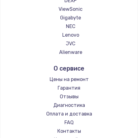
DEXP
1260 руб.
ViewSonic
Заказать
Gigabyte
NEC
Установка драйверов
Lenovo
725 руб.
JVC
Заказать
Alienware
Aorus
Замена жесткого диска
О сервисе
Thunderobot
750 руб.
Hisense
Цены на ремонт
Заказать
АОС
Гарантия
Ardor
Отзывы
Ремонт цепей питания
Machenike
Диагностика
2500 руб.
iru
Оплата и доставка
Заказать
Titan Army
FAQ
iFFALCON
Контакты
Замена видеокарты