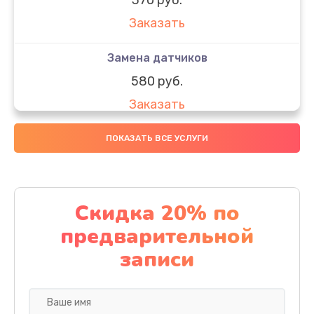
Заказать
Замена датчиков
580 руб.
Заказать
Комплексная чистка
ПОКАЗАТЬ ВСЕ УСЛУГИ
800 руб.
Заказать
Скидка 20% по
Замена дисплея (экрана)
предварительной
2000 руб.
записи
Заказать
Ремонт платы электроники