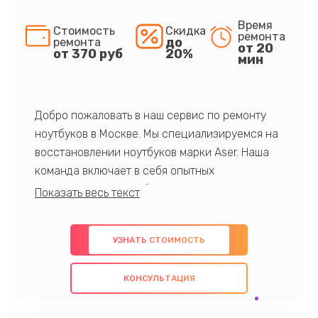
Время
Стоимость
Скидка
ремонта
до
ремонта
от 20
от 370 руб
20%
мин
Добро пожаловать в наш сервис по ремонту
ноутбуков в Москве. Мы специализируемся на
восстановлении ноутбуков марки Aser. Наша
команда включает в себя опытных
профессионалов с обширными знаниями и
многолетним опытом в данной области. Мы
предлагаем быстрый и качественный ремонт с
УЗНАТЬ СТОИМОСТЬ
использованием оригинальных компонентов, а
также гарантируем качество всех
КОНСУЛЬТАЦИЯ
проведенных работ. Наша цель - предоставить
клиентам надежное и профессиональное