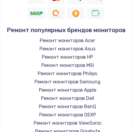
Заказать
Восстановление цепи питания, пайка
880 руб.
Ремонт популярных брендов мониторов
Заказать
Ремонт мониторов Acer
Ремонт мониторов Asus
Программный ремонт/прошивка
Ремонт мониторов HP
390 руб.
Ремонт мониторов MSI
Заказать
Ремонт мониторов Philips
Ремонт мониторов Samsung
Замена Bluetooth/Wi-Fi модуля
Ремонт мониторов Apple
800 руб.
Ремонт мониторов Dell
Заказать
Ремонт мониторов BenQ
Ремонт мониторов DEXP
Замена картридера
Ремонт мониторов ViewSonic
890 руб.
Ремонт мониторов Gigabyte