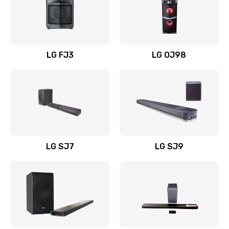
Замена уборочных щеток
1400 руб.
Заказать
LG FJ3
LG OJ98
Замена или ремонт блока питания
1400 руб.
Заказать
Замена батареи (аккумулятора)
2200 руб.
LG SJ7
LG SJ9
Заказать
Замена, восстановление кнопок
1300 руб.
Заказать