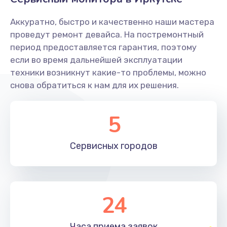
Заказать
Аккуратно, быстро и качественно наши мастера
Ремонт системной платы
проведут ремонт девайса. На постремонтный
период предоставляется гарантия, поэтому
1600 руб.
если во время дальнейшей эксплуатации
Заказать
техники возникнут какие-то проблемы, можно
снова обратиться к нам для их решения.
Снятие системных ошибок/программный ремонт
1400 руб.
5
Заказать
Сервисных
городов
Ремонт разъема SIM-карты
880 руб.
Заказать
24
Модернизация
1830 руб.
Часа приема
заявок