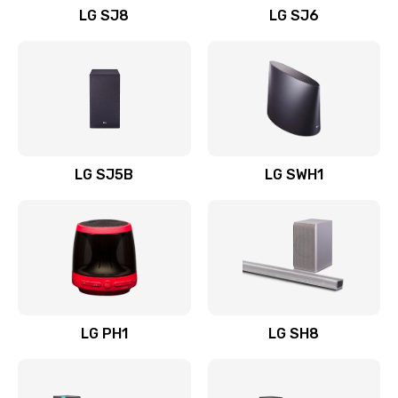
LG SJ8
LG SJ6
Восстановление после заклинивания
1400 руб.
Заказать
Восстановление после залития
1500 руб.
LG SJ5B
LG SWH1
Заказать
Замена фильтра
1500 руб.
Заказать
LG PH1
LG SH8
Ремонт корпуса
1400 руб.