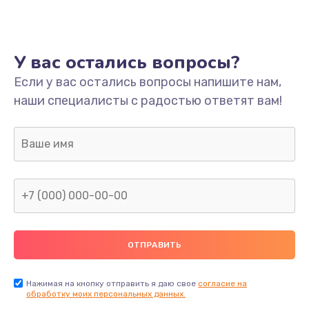
Ремонт платы
800 руб.
У вас остались вопросы?
Заказать
Если у вас остались вопросы напишите нам,
наши специалисты с радостью ответят вам!
Не включается
1400 руб.
Заказать
Нет звука
800 руб.
Заказать
Не видит флешку
400 руб.
Нажимая на кнопку отправить я даю свое
согласие на
обработку моих персональных данных.
Заказать