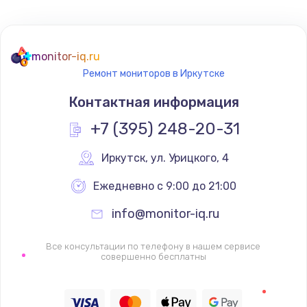
Не реагирует на кнопки
700 руб.
monitor-iq.ru
Ремонт мониторов в Иркутске
Заказать
Контактная информация
Не сопряжается с устройством
+7 (395) 248-20-31
900 руб.
Заказать
Иркутск
,
 ул. Урицкого, 4
Ежедневно с 9:00 до 21:00
Помехи и искажение звука
900 руб.
info@monitor-iq.ru
Заказать
Все консультации по телефону в нашем сервисе
совершенно бесплатны
Не работает
1400 руб.