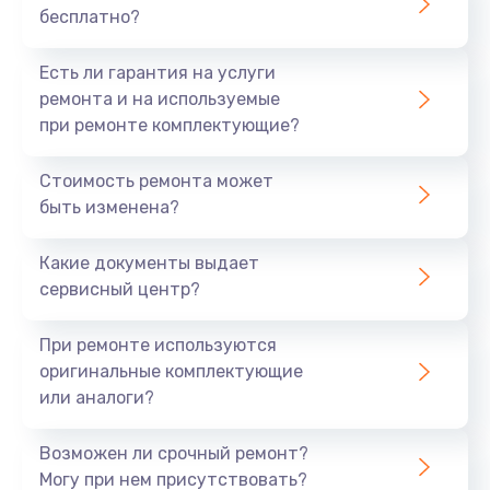
бесплатно?
700 руб.
Заказать
Есть ли гарантия на услуги
ремонта и на используемые
Не заряжается
при ремонте комплектующие?
800 руб.
Стоимость ремонта может
Заказать
быть изменена?
Замена кнопок
Какие документы выдает
490 руб.
сервисный центр?
Заказать
При ремонте используются
оригинальные комплектующие
Восстановление после попадания влаги
или аналоги?
790 руб.
Заказать
Возможен ли срочный ремонт?
Могу при нем присутствовать?