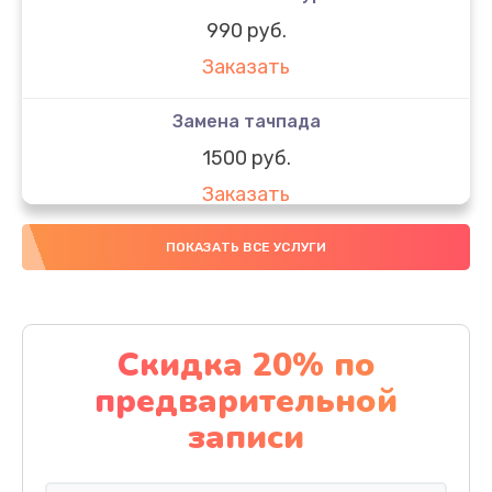
990 руб.
Заказать
Замена тачпада
1500 руб.
Заказать
Замена южного моста
ПОКАЗАТЬ ВСЕ УСЛУГИ
1950 руб.
Заказать
Скидка 20% по
Чистка от пыли
предварительной
1060 руб.
записи
Заказать