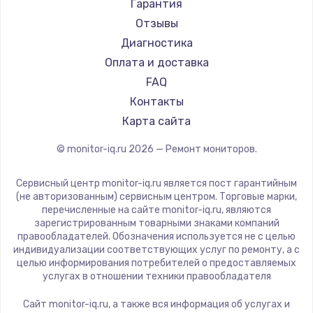
АОС
Гарантия
Ardor
Отзывы
Machenike
Диагностика
iru
Оплата и доставка
Titan Army
FAQ
iFFALCON
Контакты
Dahua
Карта сайта
© monitor-iq.ru
2026
— Ремонт мониторов.
Сервисный центр monitor-iq.ru является пост гарантийным
(не авторизованным) сервисным центром. Торговые марки,
перечисленные на сайте monitor-iq.ru, являются
зарегистрированным товарными знаками компаний
правообладателей. Обозначения используется не с целью
индивидуализации соответствующих услуг по ремонту, а с
целью информирования потребителей о предоставляемых
услугах в отношении техники правообладателя
Сайт monitor-iq.ru, а также вся информация об услугах и