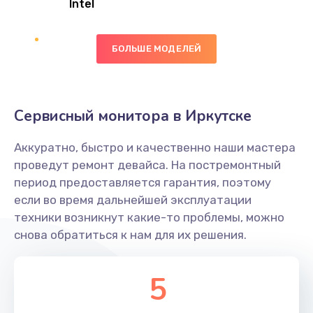
Intel
Заказать
БОЛЬШЕ МОДЕЛЕЙ
Замена экрана
1095 руб.
Заказать
Сервисный монитора в Иркутске
Замена северного моста
Аккуратно, быстро и качественно наши мастера
1950 руб.
проведут ремонт девайса. На постремонтный
Заказать
период предоставляется гарантия, поэтому
если во время дальнейшей эксплуатации
Ремонт цепей питания
техники возникнут какие-то проблемы, можно
снова обратиться к нам для их решения.
2500 руб.
Заказать
5
Замена жесткого диска