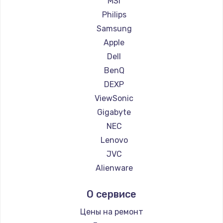
MSI
Ремонт мониторов iru
Philips
Ремонт мониторов Titan Army
Samsung
Ремонт мониторов iFFALCON
Apple
Ремонт мониторов Dahua
Dell
BenQ
DEXP
ViewSonic
Gigabyte
NEC
Lenovo
JVC
Alienware
Aorus
О сервисе
Thunderobot
Hisense
Цены на ремонт