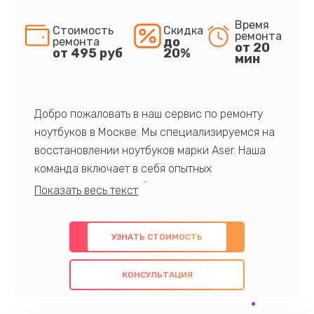
Время
Стоимость
Скидка
ремонта
до
ремонта
от 20
от 495 руб
20%
мин
Добро пожаловать в наш сервис по ремонту
ноутбуков в Москве. Мы специализируемся на
восстановлении ноутбуков марки Aser. Наша
команда включает в себя опытных
профессионалов с обширными знаниями и
многолетним опытом в данной области. Мы
предлагаем быстрый и качественный ремонт с
УЗНАТЬ СТОИМОСТЬ
использованием оригинальных компонентов, а
также гарантируем качество всех
КОНСУЛЬТАЦИЯ
проведенных работ. Наша цель - предоставить
клиентам надежное и профессиональное