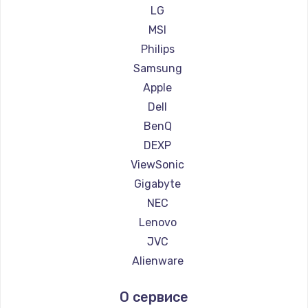
Ремонт мониторов Ardor
LG
Ремонт мониторов Machenike
MSI
Ремонт мониторов iru
Philips
Ремонт мониторов Titan Army
Samsung
Ремонт мониторов iFFALCON
Apple
Ремонт мониторов Dahua
Dell
BenQ
DEXP
ViewSonic
Gigabyte
NEC
Lenovo
JVC
Alienware
Aorus
О сервисе
Thunderobot