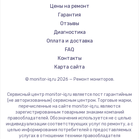
Hisense
Цены на ремонт
АОС
Гарантия
Ardor
Отзывы
Machenike
Диагностика
iru
Оплата и доставка
Titan Army
FAQ
iFFALCON
Контакты
Dahua
Карта сайта
© monitor-iq.ru
2026
— Ремонт мониторов.
Сервисный центр monitor-iq.ru является пост гарантийным
(не авторизованным) сервисным центром. Торговые марки,
перечисленные на сайте monitor-iq.ru, являются
зарегистрированным товарными знаками компаний
правообладателей. Обозначения используется не с целью
индивидуализации соответствующих услуг по ремонту, а с
целью информирования потребителей о предоставляемых
услугах в отношении техники правообладателя