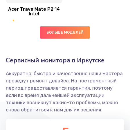
Acer TravelMate P2 14
950 руб.
Intel
Заказать
БОЛЬШЕ МОДЕЛЕЙ
Замена экрана
1095 руб.
Заказать
Сервисный монитора в Иркутске
Замена северного моста
Аккуратно, быстро и качественно наши мастера
1950 руб.
проведут ремонт девайса. На постремонтный
Заказать
период предоставляется гарантия, поэтому
если во время дальнейшей эксплуатации
Ремонт цепей питания
техники возникнут какие-то проблемы, можно
снова обратиться к нам для их решения.
2500 руб.
Заказать