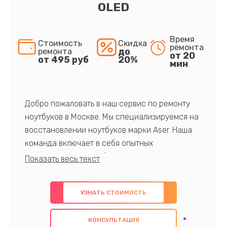
OLED
Время
Стоимость
Скидка
ремонта
до
ремонта
от 20
от 495 руб
20%
мин
Добро пожаловать в наш сервис по ремонту
ноутбуков в Москве. Мы специализируемся на
восстановлении ноутбуков марки Aser. Наша
команда включает в себя опытных
профессионалов с обширными знаниями и
многолетним опытом в данной области. Мы
предлагаем быстрый и качественный ремонт с
УЗНАТЬ СТОИМОСТЬ
использованием оригинальных компонентов, а
также гарантируем качество всех
КОНСУЛЬТАЦИЯ
проведенных работ. Наша цель - предоставить