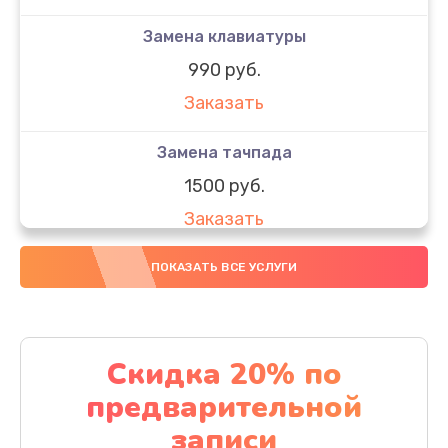
Замена клавиатуры
990 руб.
Заказать
Замена тачпада
1500 руб.
Заказать
Замена южного моста
ПОКАЗАТЬ ВСЕ УСЛУГИ
1950 руб.
Заказать
Скидка 20% по
Чистка от пыли
предварительной
1060 руб.
записи