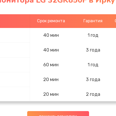
монитора LG 32GK850F в Ирку
Срок ремонта
Гарантия
40 мин
1 год
40 мин
3 года
60 мин
1 год
20 мин
3 года
20 мин
2 года
50 мин
1 год