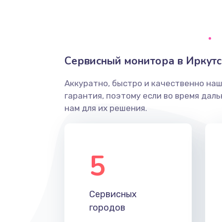
Ремонт системной платы
Снятие системных ошибок/про
Сервисный монитора в Иркутс
ремонт
Аккуратно, быстро и качественно на
Ремонт разъема SIM-карты
гарантия, поэтому если во время дал
нам для их решения.
Модернизация
Устранение ошибок
5
Ремонт после залития
Сервисных
Ремонт электроплаты
городов