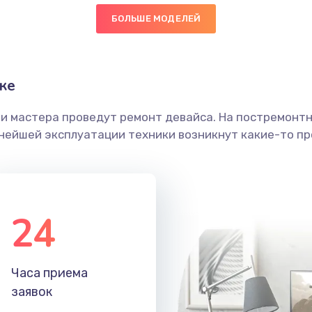
БОЛЬШЕ МОДЕЛЕЙ
40 мин
2 года
граммный
60 мин
2 года
ке
ши мастера проведут ремонт девайса. На постремонт
50 мин
1 год
ьнейшей эксплуатации техники возникнут какие-то пр
50 мин
2 года
50 мин
2 года
24
20 мин
1 год
Часа приема
20 мин
2 года
заявок