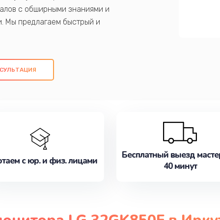
алов с обширными знаниями и
и. Мы предлагаем быстрый и
ем оригинальных компонентов, а также
ых работ. Наша цель - предоставить
ое обслуживание, удовлетворяя их
СУЛЬТАЦИЯ
медлите записаться на ремонт уже
Бесплатный выезд масте
таем с юр. и физ. лицами
40 минут