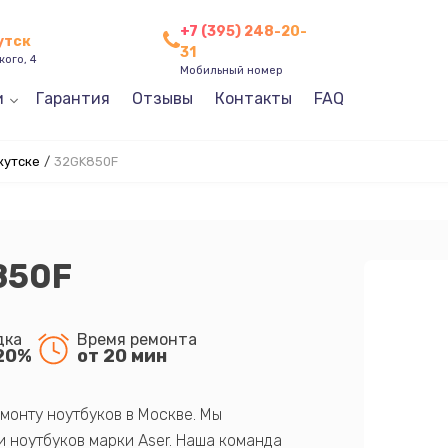
+7 (395) 248-20-
утск
31
кого, 4
Мобильный номер
и
Гарантия
Отзывы
Контакты
FAQ
кутске
/
32GK850F
850F
дка
Время ремонта
20%
от 20 мин
монту ноутбуков в Москве. Мы
 ноутбуков марки Aser. Наша команда