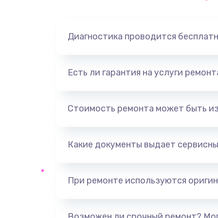
Замена динамика
Диагностика проводится бесплат
Замена корпуса
Замена аккумулятора
Есть ли гарантия на услуги ремон
Замена разъема
Стоимость ремонта может быть и
Ремонт платы
Какие документы выдает сервисны
Не включается
Нет звука
При ремонте используются оригин
Не видит флешку
Возможен ли срочный ремонт? Мог