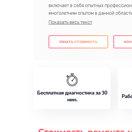
включает в себя опытных профессион
многолетним опытом в данной област
качественный ремонт с использовани
гарантируем качество всех проведенн
клиентам надежное и профессиональн
УЗНАТЬ СТОИМОСТЬ
КОН
потребности наилучшим образом. Не 
сейчас!
Бесплатная диагностика за 30
Рабо
мин.