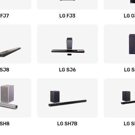
вания
40 мин
3 года
 FJ7
LG FJ3
LG 
40 мин
3 года
30 мин
1 год
40 мин
2 года
 SJ8
LG SJ6
LG 
ьного
40 мин
3 года
50 мин
2 года
авления
60 мин
1 год
 SH8
LG SH7B
LG 
40 мин
1 год