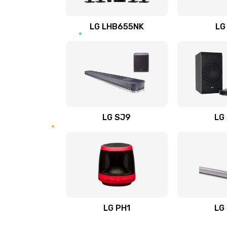
Восстановление после заклини
LG LHB655NK
LG
Восстановление после залития
Замена фильтра
Ремонт корпуса
LG SJ9
LG
Полная профилактика вертикал
пылесоса
Пайка конденсаторов
Ремонт электронного блока упр
LG PH1
LG
Ремонт или замена двигателя