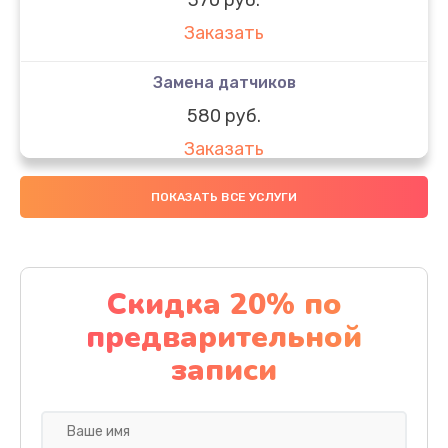
Заказать
Замена датчиков
580 руб.
Заказать
Комплексная чистка
ПОКАЗАТЬ ВСЕ УСЛУГИ
800 руб.
Заказать
Скидка 20% по
Замена дисплея (экрана)
предварительной
2000 руб.
записи
Заказать
Ремонт платы электроники