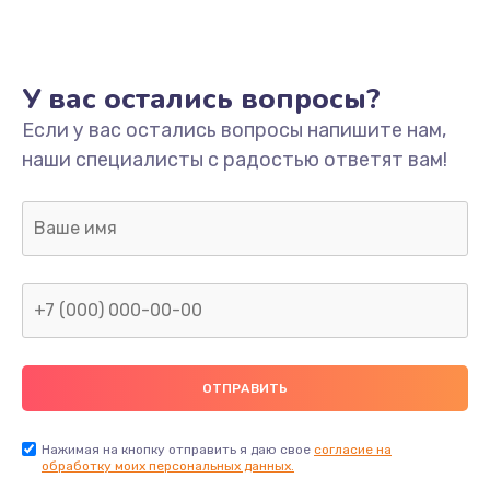
Ремонт платы
800 руб.
У вас остались вопросы?
Заказать
Если у вас остались вопросы напишите нам,
наши специалисты с радостью ответят вам!
Не включается
1400 руб.
Заказать
Нет звука
800 руб.
Заказать
Не видит флешку
400 руб.
Нажимая на кнопку отправить я даю свое
согласие на
обработку моих персональных данных.
Заказать