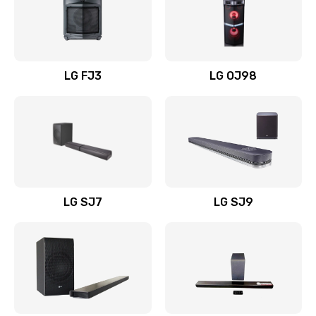
Замена уборочных щеток
1400 руб.
Заказать
LG FJ3
LG OJ98
Замена или ремонт блока питания
1400 руб.
Заказать
Замена батареи (аккумулятора)
2200 руб.
LG SJ7
LG SJ9
Заказать
Замена, восстановление кнопок
1300 руб.
Заказать