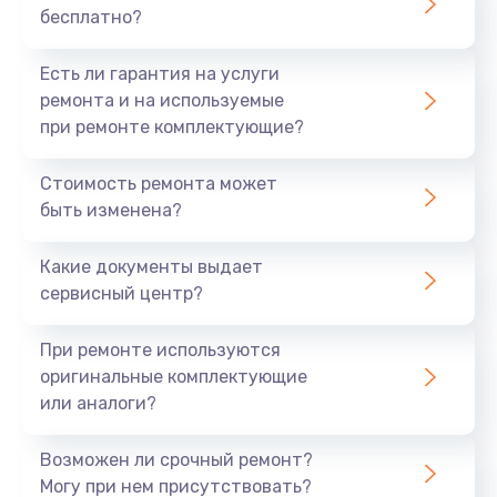
бесплатно?
700 руб.
Заказать
Есть ли гарантия на услуги
ремонта и на используемые
Не заряжается
при ремонте комплектующие?
800 руб.
Стоимость ремонта может
Заказать
быть изменена?
Замена кнопок
Какие документы выдает
490 руб.
сервисный центр?
Заказать
При ремонте используются
оригинальные комплектующие
Восстановление после попадания влаги
или аналоги?
790 руб.
Заказать
Возможен ли срочный ремонт?
Могу при нем присутствовать?