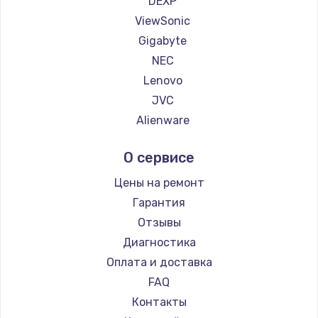
DEXP
1260 руб.
ViewSonic
Заказать
Gigabyte
NEC
Установка драйверов
Lenovo
725 руб.
JVC
Заказать
Alienware
Aorus
Замена жесткого диска
О сервисе
Thunderobot
750 руб.
Hisense
Цены на ремонт
Заказать
АОС
Гарантия
Ardor
Отзывы
Ремонт цепей питания
Machenike
Диагностика
2500 руб.
iru
Оплата и доставка
Заказать
Titan Army
FAQ
iFFALCON
Контакты
Замена видеокарты