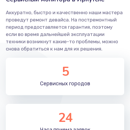
Заказать
Аккуратно, быстро и качественно наши мастера
Ремонт системной платы
проведут ремонт девайса. На постремонтный
период предоставляется гарантия, поэтому
1600 руб.
если во время дальнейшей эксплуатации
Заказать
техники возникнут какие-то проблемы, можно
снова обратиться к нам для их решения.
Снятие системных ошибок/программный ремонт
1400 руб.
5
Заказать
Сервисных
городов
Ремонт разъема SIM-карты
880 руб.
Заказать
24
Модернизация
1830 руб.
Часа приема
заявок