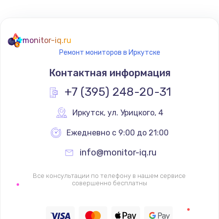
Не реагирует на кнопки
700 руб.
monitor-iq.ru
Ремонт мониторов в Иркутске
Заказать
Контактная информация
Не сопряжается с устройством
+7 (395) 248-20-31
900 руб.
Заказать
Иркутск
,
 ул. Урицкого, 4
Ежедневно с 9:00 до 21:00
Помехи и искажение звука
900 руб.
info@monitor-iq.ru
Заказать
Все консультации по телефону в нашем сервисе
совершенно бесплатны
Не работает
1400 руб.