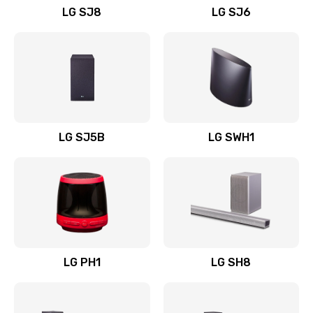
LG SJ8
LG SJ6
Восстановление после заклинивания
1400 руб.
Заказать
Восстановление после залития
1500 руб.
LG SJ5B
LG SWH1
Заказать
Замена фильтра
1500 руб.
Заказать
LG PH1
LG SH8
Ремонт корпуса
1400 руб.