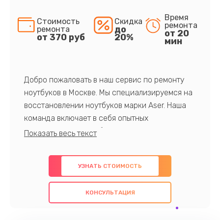
Время
Стоимость
Скидка
ремонта
до
ремонта
от 20
от 370 руб
20%
мин
Добро пожаловать в наш сервис по ремонту
ноутбуков в Москве. Мы специализируемся на
восстановлении ноутбуков марки Aser. Наша
команда включает в себя опытных
профессионалов с обширными знаниями и
многолетним опытом в данной области. Мы
предлагаем быстрый и качественный ремонт с
УЗНАТЬ СТОИМОСТЬ
использованием оригинальных компонентов, а
также гарантируем качество всех
КОНСУЛЬТАЦИЯ
проведенных работ. Наша цель - предоставить
клиентам надежное и профессиональное