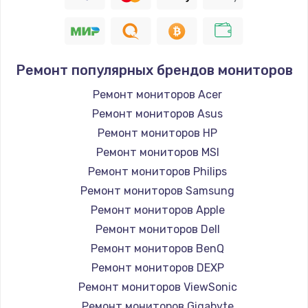
Заказать
Восстановление цепи питания, пайка
880 руб.
Ремонт популярных брендов мониторов
Заказать
Ремонт мониторов Acer
Ремонт мониторов Asus
Программный ремонт/прошивка
Ремонт мониторов HP
390 руб.
Ремонт мониторов MSI
Заказать
Ремонт мониторов Philips
Ремонт мониторов Samsung
Замена Bluetooth/Wi-Fi модуля
Ремонт мониторов Apple
800 руб.
Ремонт мониторов Dell
Заказать
Ремонт мониторов BenQ
Ремонт мониторов DEXP
Замена картридера
Ремонт мониторов ViewSonic
890 руб.
Ремонт мониторов Gigabyte