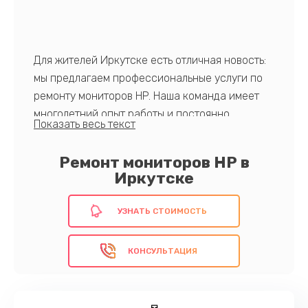
Для жителей Иркутске есть отличная новость:
мы предлагаем профессиональные услуги по
ремонту мониторов HP. Наша команда имеет
многолетний опыт работы и постоянно
совершенствует свои навыки. Все ремонтные
работы выполняются с использованием
Ремонт мониторов HP в
оригинальных комплектующих и передового
Иркутске
оборудования. Ваш монитор будет работать
как новый.
УЗНАТЬ СТОИМОСТЬ
КОНСУЛЬТАЦИЯ
Обратитесь к нам уже сегодня!