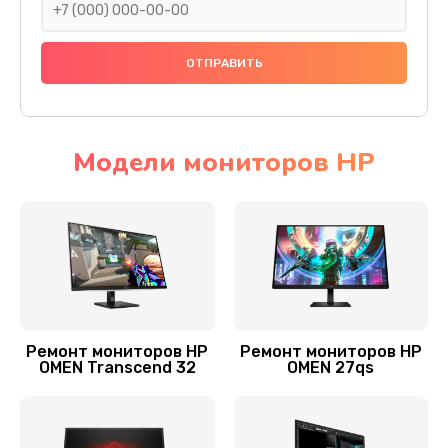
Заказать
Ремонт инвертора
1000 руб.
Заказать
Модели мониторов HP
Замена блока питания
1500 руб.
Заказать
Замена платы управления (мат.платы, мейн
платы)
Ремонт мониторов HP
Ремонт мониторов HP
1300 руб.
OMEN Transcend 32
OMEN 27qs
Заказать
Замена лампы подсветки