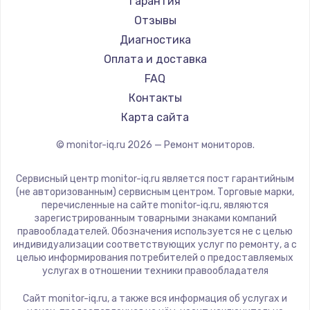
Гарантия
Ardor
Отзывы
Machenike
Диагностика
iru
Оплата и доставка
Titan Army
FAQ
iFFALCON
Контакты
Dahua
Карта сайта
© monitor-iq.ru
2026
— Ремонт мониторов.
Сервисный центр monitor-iq.ru является пост гарантийным
(не авторизованным) сервисным центром. Торговые марки,
перечисленные на сайте monitor-iq.ru, являются
зарегистрированным товарными знаками компаний
правообладателей. Обозначения используется не с целью
индивидуализации соответствующих услуг по ремонту, а с
целью информирования потребителей о предоставляемых
услугах в отношении техники правообладателя
Сайт monitor-iq.ru, а также вся информация об услугах и