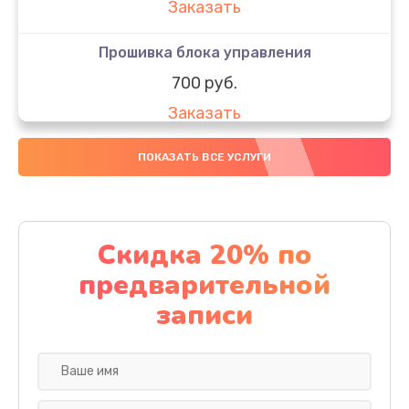
Заказать
Прошивка блока управления
700 руб.
Заказать
Замена электронных компонентов
ПОКАЗАТЬ ВСЕ УСЛУГИ
1900 руб.
Заказать
Скидка 20% по
Ремонт блока управления
предварительной
700 руб.
записи
Заказать
Замена кнопок управления
600 руб.