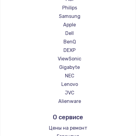
Ремонт мониторов iru
Philips
Ремонт мониторов Titan Army
Samsung
Ремонт мониторов iFFALCON
Apple
Ремонт мониторов Dahua
Dell
BenQ
DEXP
ViewSonic
Gigabyte
NEC
Lenovo
JVC
Alienware
Aorus
О сервисе
Thunderobot
Hisense
Цены на ремонт
АОС