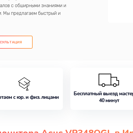
алов с обширными знаниями и
и. Мы предлагаем быстрый и
ем оригинальных компонентов, а также
ых работ. Наша цель - предоставить
ое обслуживание, удовлетворяя их
СУЛЬТАЦИЯ
медлите записаться на ремонт уже
Бесплатный выезд масте
таем с юр. и физ. лицами
40 минут