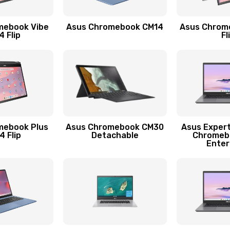
20 мин
1 год
mebook Vibe
Asus Chromebook CM14
Asus Chrom
40 мин
3 года
 Flip
Fl
60 мин
1 год
40 мин
2 года
20 мин
1 год
mebook Plus
Asus Chromebook CM30
Asus Exper
 Flip
Detachable
Chromeb
Enter
50 мин
1 год
60 мин
3 года
40 мин
1 год