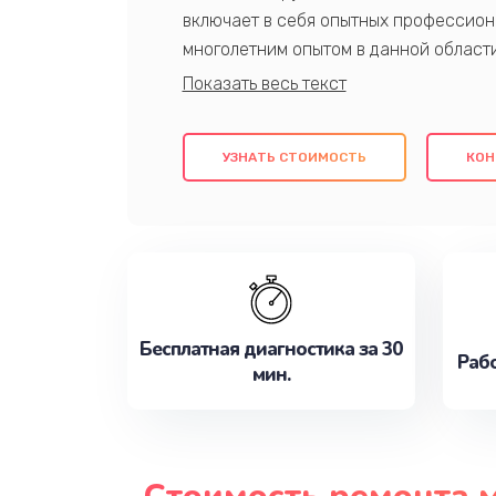
включает в себя опытных профессион
многолетним опытом в данной област
качественный ремонт с использовани
гарантируем качество всех проведенн
клиентам надежное и профессиональн
УЗНАТЬ СТОИМОСТЬ
КОН
потребности наилучшим образом. Не 
сейчас!
Бесплатная диагностика за 30
Рабо
мин.