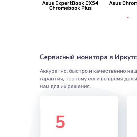
Asus ExpertBook CX54
Asus Chro
Замена вибромотора
Chromebook Plus
Замена голосового динамика
Замена основной камеры
Сервисный монитора в Иркутс
Замена элемента
Аккуратно, быстро и качественно на
Замена материнской платы
гарантия, поэтому если во время дал
нам для их решения.
Замена клавиатуры
Замена корпуса
5
Замена тачпада