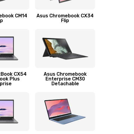
1290 руб.
Заказать
ebook CM14
Asus Chromebook CX34
1145 руб.
Заказать
ip
Flip
890 руб.
Заказать
490 руб.
Заказать
890 руб.
Заказать
tBook CX54
Asus Chromebook
ook Plus
Enterprise CM30
prise
Detachable
990 руб.
Заказать
890 руб.
Заказать
390 руб.
Заказать