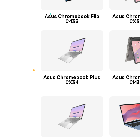
Защита гидрогелевой пленкой
Asus Chromebook Flip
Asus Chro
Замена экрана
C433
CX34
Замена аккумулятора
Замена задней крышки
Обновление ПО
Asus Chromebook Plus
Asus Chro
CX34
CM34
Замена стекла
Замена датчика приближения
Замена антенны