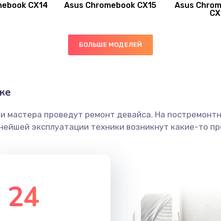
mebook CX14
Asus Chromebook CX15
Asus Chrom
30 мин
3 года
CX
60 мин
2 года
БОЛЬШЕ МОДЕЛЕЙ
40 мин
1 год
ке
30 мин
1 год
ши мастера проведут ремонт девайса. На постремонт
30 мин
2 года
ьнейшей эксплуатации техники возникнут какие-то пр
20 мин
1 год
40 мин
2 года
24
40 мин
1 год