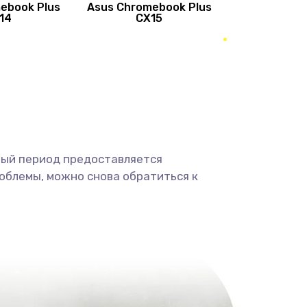
ebook Plus
Asus Chromebook Plus
890 руб.
Заказать
14
CX15
490 руб.
Заказать
490 руб.
Заказать
1190 руб.
Заказать
ный период предоставляется
1330 руб.
Заказать
облемы, можно снова обратиться к
1190 руб.
Заказать
890 руб.
Заказать
1330 руб.
Заказать