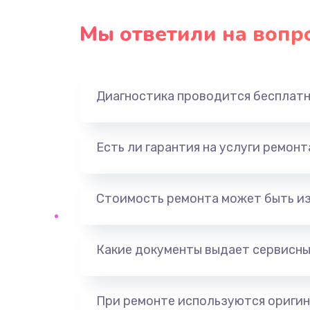
Замена USB порта
Мы ответили на вопр
Замена звуковой карты
Диагностика проводится бесплат
Замена оперативной памяти
Замена процессора
Есть ли гарантия на услуги ремон
Замена системы охлаждения
Стоимость ремонта может быть и
Замена термопасты
Какие документы выдает сервисны
Замена шлейфа матрицы
Замена северного моста
При ремонте используются оригин