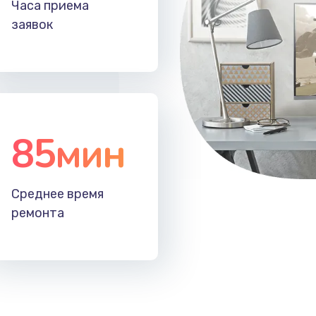
Часа приема
50 мин
2 года
заявок
40 мин
3 года
40 мин
2 года
85мин
40 мин
2 года
40 мин
3 года
Среднее время
ремонта
20 мин
2 года
30 мин
1 год
20 мин
3 года