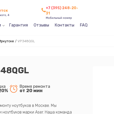
+7 (395) 248-20-
утск
31
кого, 4
Мобильный номер
и
Гарантия
Отзывы
Контакты
FAQ
Иркутске
/
VP348QGL
348QGL
дка
Время ремонта
20%
от 20 мин
монту ноутбуков в Москве. Мы
 ноутбуков марки Aser. Наша команда