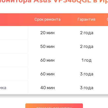
монитора Asus VP348QGL в И
Срок ремонта
Гарантия
20 мин
2 года
50 мин
2 года
60 мин
1 год
60 мин
3 года
ика
40 мин
3 года
30 мин
1 год