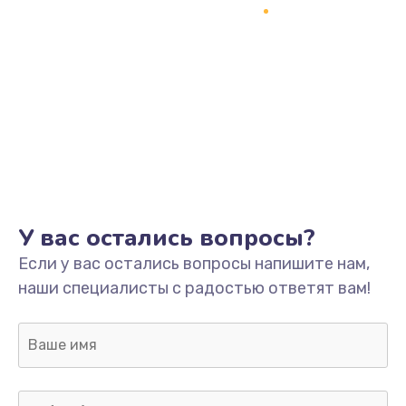
Замена процессора
1800 руб.
Заказать
Замена системы охлаждения
1500 руб.
Заказать
Замена термопасты
У вас остались вопросы?
995 руб.
Если у вас остались вопросы напишите нам,
Заказать
наши специалисты с радостью ответят вам!
Замена шлейфа матрицы
960 руб.
Заказать