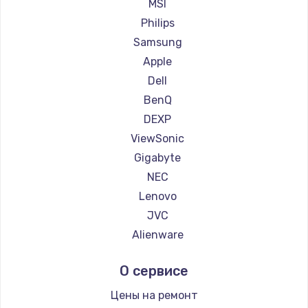
Ремонт мониторов Machenike
MSI
Заказать
Ремонт мониторов iru
Philips
Ремонт мониторов Titan Army
Samsung
Ремонт мониторов iFFALCON
Apple
Ремонт мониторов Dahua
Dell
BenQ
DEXP
ViewSonic
Gigabyte
NEC
Lenovo
JVC
Alienware
Aorus
О сервисе
Thunderobot
Hisense
Цены на ремонт