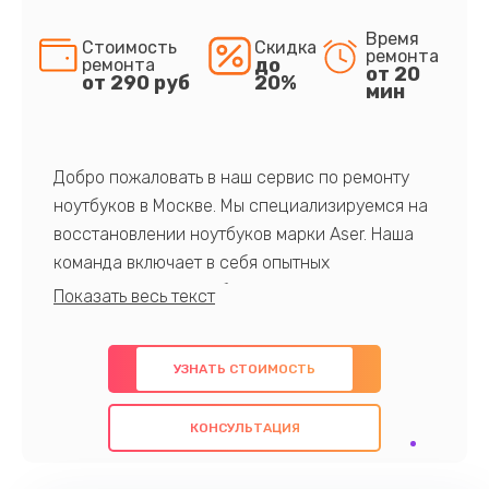
Время
Стоимость
Скидка
ремонта
до
ремонта
от 20
от 290 руб
20%
мин
Добро пожаловать в наш сервис по ремонту
ноутбуков в Москве. Мы специализируемся на
восстановлении ноутбуков марки Aser. Наша
команда включает в себя опытных
профессионалов с обширными знаниями и
многолетним опытом в данной области. Мы
предлагаем быстрый и качественный ремонт с
УЗНАТЬ СТОИМОСТЬ
использованием оригинальных компонентов, а
также гарантируем качество всех
КОНСУЛЬТАЦИЯ
проведенных работ. Наша цель - предоставить
клиентам надежное и профессиональное