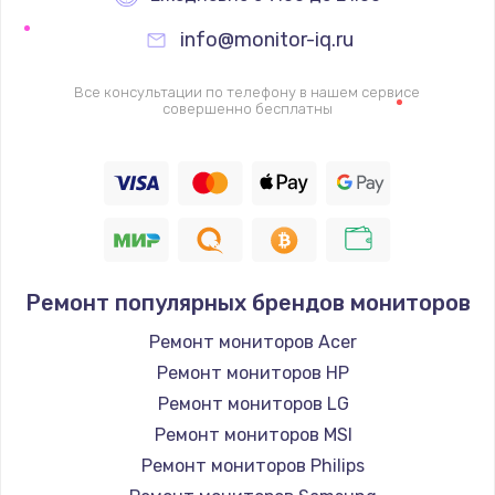
info@monitor-iq.ru
Ремонт цепей питания
2500 руб.
Все консультации по телефону в нашем сервисе
совершенно бесплатны
Заказать
Замена жесткого диска
750 руб.
Заказать
Ремонт популярных брендов мониторов
Установка драйверов
725 руб.
Ремонт мониторов Acer
Ремонт мониторов HP
Заказать
Ремонт мониторов LG
Замена вебкамеры
Ремонт мониторов MSI
1260 руб.
Ремонт мониторов Philips