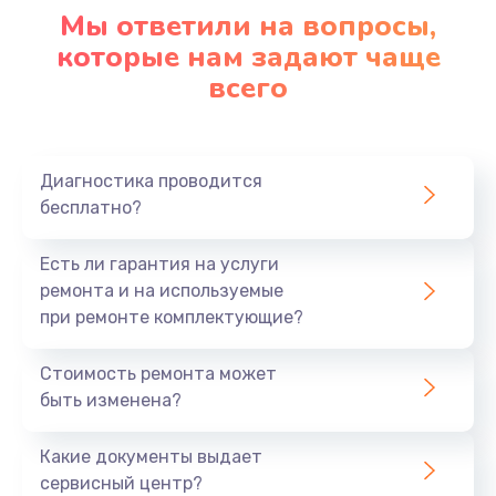
1090 руб.
Мы ответили на вопросы,
Заказать
которые нам задают чаще
всего
Ремонт подсветки
1200 руб.
Заказать
Диагностика проводится
бесплатно?
Настройка BIOS
Есть ли гарантия на услуги
930 руб.
ремонта и на используемые
Заказать
при ремонте комплектующие?
Замена SSD
Стоимость ремонта может
1045 руб.
быть изменена?
Заказать
Какие документы выдает
сервисный центр?
Восстановление данных