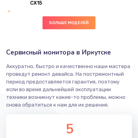
CX15
Замена вибромотора
БОЛЬШЕ МОДЕЛЕЙ
890 руб.
Заказать
Замена голосового динамика
Сервисный монитора в Иркутске
490 руб.
Аккуратно, быстро и качественно наши мастера
Заказать
проведут ремонт девайса. На постремонтный
период предоставляется гарантия, поэтому
Замена основной камеры
если во время дальнейшей эксплуатации
490 руб.
техники возникнут какие-то проблемы, можно
снова обратиться к нам для их решения.
Заказать
Замена элемента
5
1190 руб.