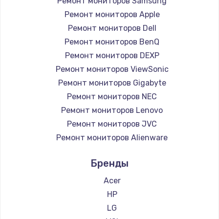
Ремонт мониторов Samsung
Заказать
Ремонт мониторов Apple
Ремонт петель крышки
Ремонт мониторов Dell
Ремонт мониторов BenQ
990 руб.
Ремонт мониторов DEXP
Заказать
Ремонт мониторов ViewSonic
Ремонт мониторов Gigabyte
Настройка Wi-Fi
Ремонт мониторов NEC
1030 руб.
Ремонт мониторов Lenovo
Заказать
Ремонт мониторов JVC
Ремонт мониторов Alienware
Замена шим-контроллера
Ремонт мониторов Aorus
3900 руб.
Бренды
Ремонт мониторов Thunderobot
Заказать
Ремонт мониторов Hisense
Acer
Ремонт мониторов АОС
HP
Замена HDMI
Ремонт мониторов Ardor
LG
600 руб.