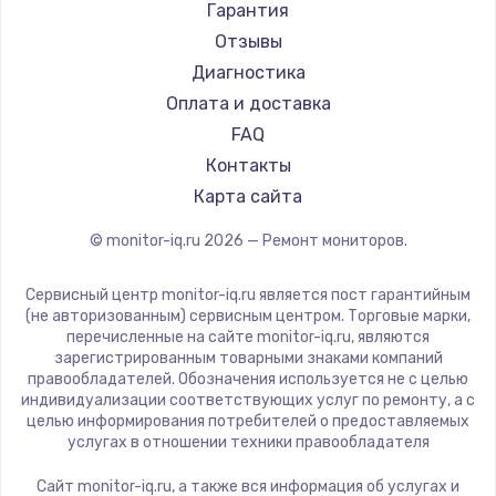
АОС
Гарантия
Ardor
Отзывы
Machenike
Диагностика
iru
Оплата и доставка
Titan Army
FAQ
iFFALCON
Контакты
Dahua
Карта сайта
© monitor-iq.ru
2026
— Ремонт мониторов.
Сервисный центр monitor-iq.ru является пост гарантийным
(не авторизованным) сервисным центром. Торговые марки,
перечисленные на сайте monitor-iq.ru, являются
зарегистрированным товарными знаками компаний
правообладателей. Обозначения используется не с целью
индивидуализации соответствующих услуг по ремонту, а с
целью информирования потребителей о предоставляемых
услугах в отношении техники правообладателя
Сайт monitor-iq.ru, а также вся информация об услугах и