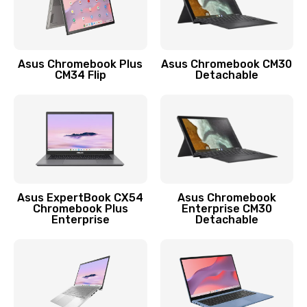
Защита гидрогелевой пленкой
1290 руб.
Заказать
Asus Chromebook Plus
Asus Chromebook CM30
CM34 Flip
Detachable
Замена экрана
1145 руб.
Заказать
Замена аккумулятора
890 руб.
Asus ExpertBook CX54
Asus Chromebook
Chromebook Plus
Enterprise CM30
Заказать
Enterprise
Detachable
Замена задней крышки
490 руб.
Заказать