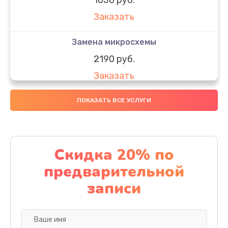
Заказать
Замена микросхемы
2190 руб.
Заказать
Замена передней камеры
ПОКАЗАТЬ ВСЕ УСЛУГИ
490 руб.
Заказать
Скидка 20% по
Замена полифонического динамика
предварительной
390 руб.
записи
Заказать
Замена разъема SIM