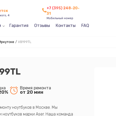
+7 (395) 248-20-
утск
31
кого, 4
Мобильный номер
и
Гарантия
Отзывы
Контакты
FAQ
Иркутске
/
VB199TL
199TL
дка
Время ремонта
20%
от 20 мин
монту ноутбуков в Москве. Мы
 ноутбуков марки Aser. Наша команда