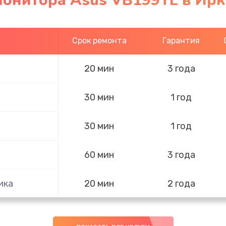
монитора Asus VB199TL в Ирк
Срок ремонта
Гарантия
20 мин
3 года
30 мин
1 год
30 мин
1 год
60 мин
3 года
ика
20 мин
2 года
20 мин
3 года