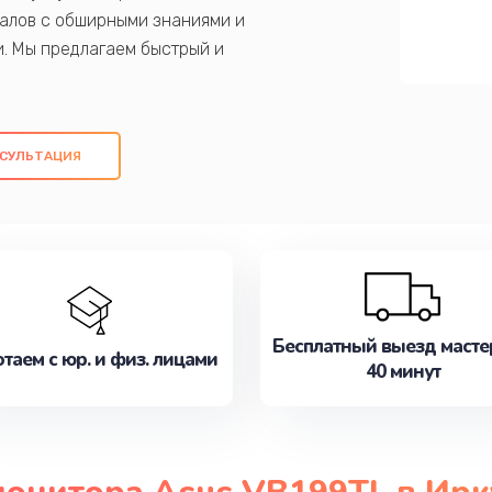
алов с обширными знаниями и
и. Мы предлагаем быстрый и
ем оригинальных компонентов, а также
ых работ. Наша цель - предоставить
ое обслуживание, удовлетворяя их
СУЛЬТАЦИЯ
медлите записаться на ремонт уже
Бесплатный выезд масте
таем с юр. и физ. лицами
40 минут