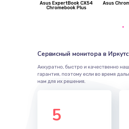
Asus ExpertBook CX54
Asus Chro
Замена вибромотора
Chromebook Plus
Замена голосового динамика
Замена основной камеры
Сервисный монитора в Иркутс
Замена элемента
Аккуратно, быстро и качественно на
Замена материнской платы
гарантия, поэтому если во время дал
нам для их решения.
Замена клавиатуры
Замена корпуса
5
Замена тачпада