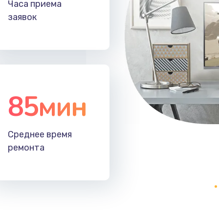
Часа приема
40 мин
2 года
заявок
50 мин
3 года
50 мин
3 года
85мин
40 мин
2 года
60 мин
2 года
Среднее время
ремонта
20 мин
2 года
50 мин
2 года
40 мин
2 года