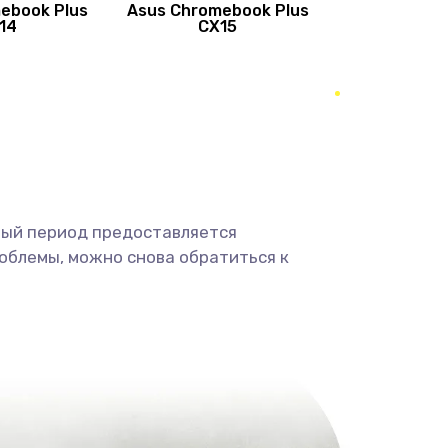
ebook Plus
Asus Chromebook Plus
890 руб.
Заказать
14
CX15
490 руб.
Заказать
490 руб.
Заказать
1190 руб.
Заказать
ный период предоставляется
1330 руб.
Заказать
облемы, можно снова обратиться к
1190 руб.
Заказать
890 руб.
Заказать
1330 руб.
Заказать