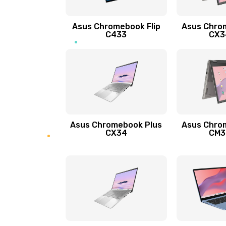
Защита гидрогелевой пленкой
Asus Chromebook Flip
Asus Chro
Замена экрана
C433
CX34
Замена аккумулятора
Замена задней крышки
Обновление ПО
Asus Chromebook Plus
Asus Chro
CX34
CM34
Замена стекла
Замена датчика приближения
Замена антенны