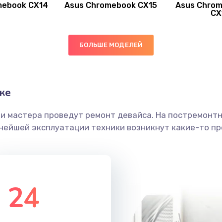
mebook CX14
Asus Chromebook CX15
Asus Chrom
50 мин
2 года
CX
50 мин
2 года
БОЛЬШЕ МОДЕЛЕЙ
20 мин
1 год
ке
50 мин
1 год
ши мастера проведут ремонт девайса. На постремонт
20 мин
3 года
ьнейшей эксплуатации техники возникнут какие-то пр
20 мин
2 года
50 мин
2 года
24
40 мин
1 год