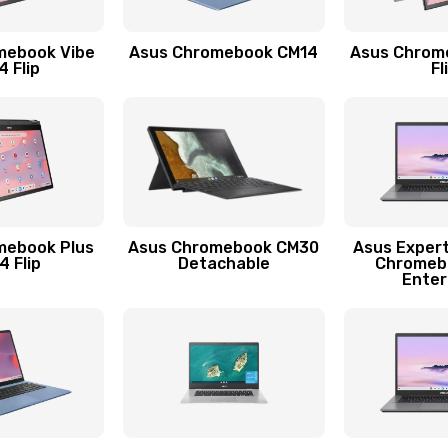
20 мин
1 год
mebook Vibe
Asus Chromebook CM14
Asus Chrom
20 мин
1 год
 Flip
Fl
40 мин
3 года
30 мин
2 года
20 мин
2 года
mebook Plus
Asus Chromebook CM30
Asus Exper
 Flip
Detachable
Chromeb
Enter
40 мин
3 года
50 мин
2 года
40 мин
1 год