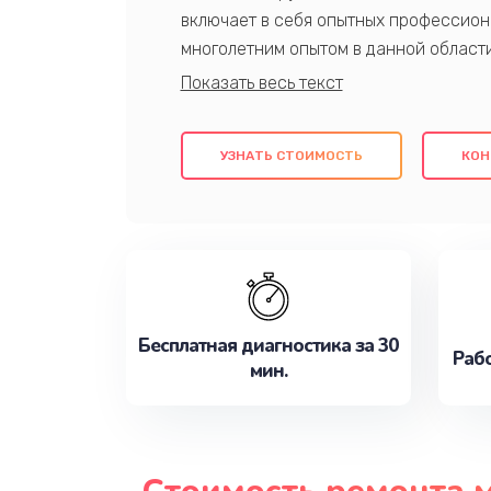
включает в себя опытных профессион
многолетним опытом в данной област
качественный ремонт с использовани
гарантируем качество всех проведенн
клиентам надежное и профессиональн
УЗНАТЬ СТОИМОСТЬ
КОН
потребности наилучшим образом. Не 
сейчас!
Бесплатная диагностика за 30
Рабо
мин.