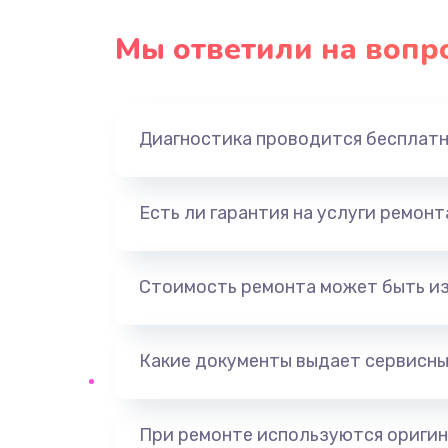
Замена USB порта
Мы ответили на вопр
Замена звуковой карты
Диагностика проводится бесплат
Замена оперативной памяти
Замена процессора
Есть ли гарантия на услуги ремон
Замена системы охлаждения
Стоимость ремонта может быть и
Замена термопасты
Какие документы выдает сервисны
Замена шлейфа матрицы
Замена северного моста
При ремонте используются оригин