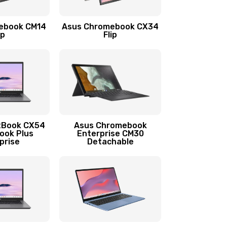
1290 руб.
Заказать
ebook CM14
Asus Chromebook CX34
1145 руб.
Заказать
ip
Flip
890 руб.
Заказать
490 руб.
Заказать
890 руб.
Заказать
tBook CX54
Asus Chromebook
ook Plus
Enterprise CM30
prise
Detachable
990 руб.
Заказать
890 руб.
Заказать
390 руб.
Заказать