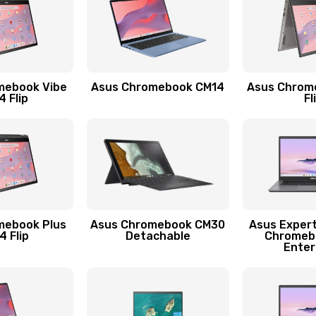
20 мин
3 года
30 мин
1 год
mebook Vibe
Asus Chromebook CM14
Asus Chrom
60 мин
1 год
 Flip
Fl
30 мин
1 год
40 мин
1 год
60 мин
2 года
mebook Plus
Asus Chromebook CM30
Asus Exper
 Flip
Detachable
Chromeb
Enter
50 мин
3 года
20 мин
3 года