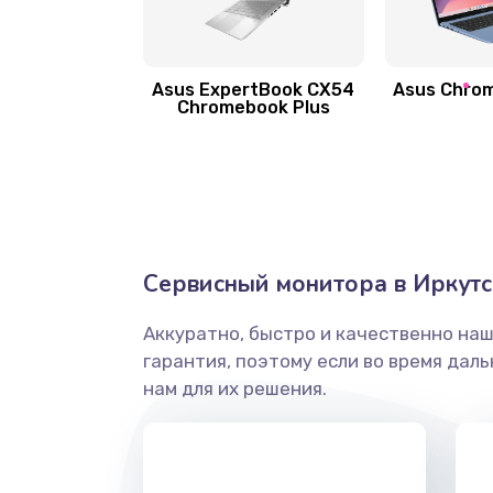
Замена антенны
Asus ExpertBook CX54
Asus Chro
Замена вибромотора
Chromebook Plus
Замена голосового динамика
Замена основной камеры
Сервисный монитора в Иркутс
Замена элемента
Аккуратно, быстро и качественно на
Замена материнской платы
гарантия, поэтому если во время дал
нам для их решения.
Замена клавиатуры
Замена корпуса