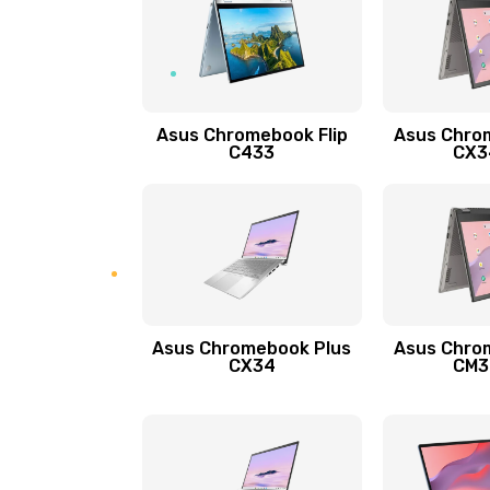
Замена кнопок громкости
Защита гидрогелевой пленкой
Asus Chromebook Flip
Asus Chro
Замена экрана
C433
CX34
Замена аккумулятора
Замена задней крышки
Обновление ПО
Asus Chromebook Plus
Asus Chro
CX34
CM34
Замена стекла
Замена датчика приближения