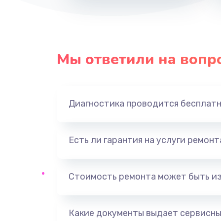
Восстановление данных
Замена USB порта
Мы ответили на вопр
Замена звуковой карты
Диагностика проводится бесплат
Замена оперативной памяти
Замена процессора
Есть ли гарантия на услуги ремон
Замена системы охлаждения
Стоимость ремонта может быть и
Замена термопасты
Какие документы выдает сервисны
Замена шлейфа матрицы