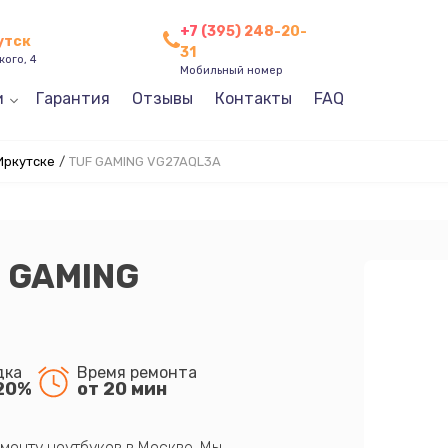
+7 (395) 248-20-
утск
31
кого, 4
Мобильный номер
и
Гарантия
Отзывы
Контакты
FAQ
Иркутске
/
TUF GAMING VG27AQL3A
F GAMING
дка
Время ремонта
20%
от 20 мин
монту ноутбуков в Москве. Мы