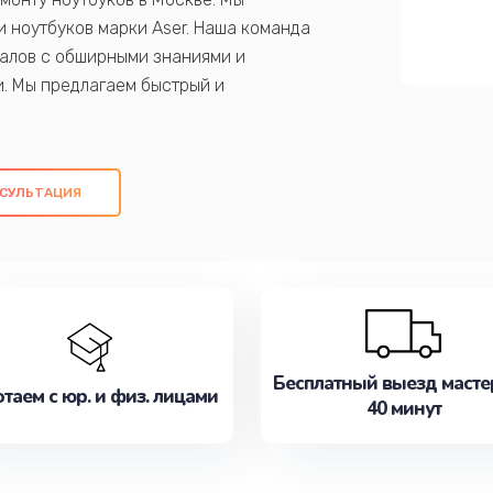
 ноутбуков марки Aser. Наша команда
алов с обширными знаниями и
и. Мы предлагаем быстрый и
ем оригинальных компонентов, а также
ых работ. Наша цель - предоставить
ое обслуживание, удовлетворяя их
СУЛЬТАЦИЯ
медлите записаться на ремонт уже
Бесплатный выезд масте
таем с юр. и физ. лицами
40 минут