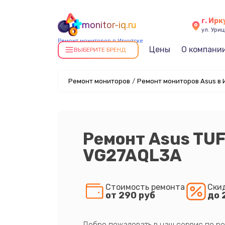
г. Ирк
monitor-iq.ru
ул. Уриц
Ремонт мониторов в Иркутске
Цены
О компани
ВЫБЕРИТЕ БРЕНД
Ремонт мониторов
/
Ремонт мониторов Asus в 
Ремонт Asus TU
VG27AQL3A
Стоимость ремонта
Ски
от 290 руб
до 
Добро пожаловать в наш сервис по ре