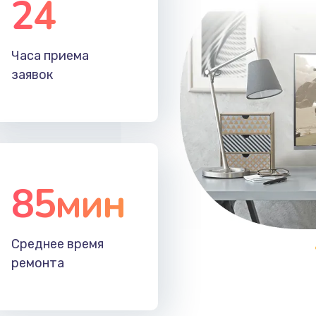
24
30 мин
1 год
Часа приема
20 мин
3 года
заявок
60 мин
1 год
50 мин
3 года
85мин
40 мин
3 года
60 мин
3 года
Среднее время
ремонта
20 мин
1 год
50 мин
3 года