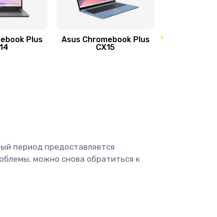
390 руб.
Заказать
ebook Plus
Asus Chromebook Plus
890 руб.
Заказать
14
CX15
490 руб.
Заказать
490 руб.
Заказать
1190 руб.
Заказать
ный период предоставляется
1330 руб.
Заказать
облемы, можно снова обратиться к
1190 руб.
Заказать
890 руб.
Заказать