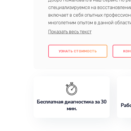
специализируемся на восстановлении
включает в себя опытных профессион
многолетним опытом в данной област
качественный ремонт с использовани
гарантируем качество всех проведенн
клиентам надежное и профессиональн
УЗНАТЬ СТОИМОСТЬ
КОН
потребности наилучшим образом. Не 
сейчас!
Бесплатная диагностика за 30
Рабо
мин.