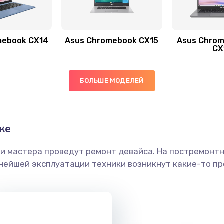
40 мин
1 год
mebook CX14
Asus Chromebook CX15
Asus Chrom
60 мин
1 год
CX
30 мин
1 год
БОЛЬШЕ МОДЕЛЕЙ
30 мин
1 год
ке
50 мин
1 год
ши мастера проведут ремонт девайса. На постремонт
60 мин
3 года
ьнейшей эксплуатации техники возникнут какие-то пр
30 мин
3 года
40 мин
1 год