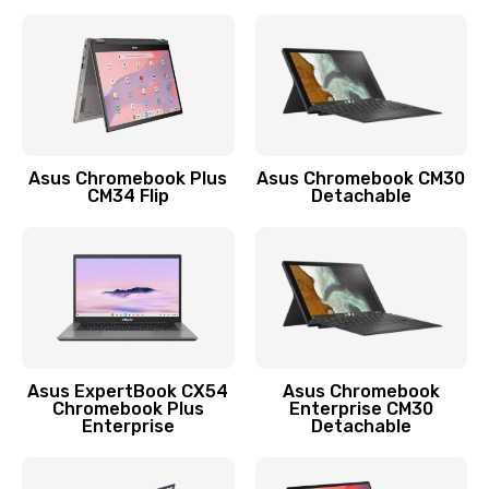
390 руб.
Заказать
Защита гидрогелевой пленкой
1290 руб.
Заказать
Asus Chromebook Plus
Asus Chromebook CM30
CM34 Flip
Detachable
Замена экрана
1145 руб.
Заказать
Замена аккумулятора
890 руб.
Asus ExpertBook CX54
Asus Chromebook
Chromebook Plus
Enterprise CM30
Заказать
Enterprise
Detachable
Замена задней крышки