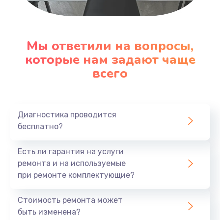
Настройка ОС
1090 руб.
Мы ответили на вопросы,
Заказать
которые нам задают чаще
всего
Ремонт подсветки
1200 руб.
Заказать
Диагностика проводится
бесплатно?
Настройка BIOS
Есть ли гарантия на услуги
930 руб.
ремонта и на используемые
Заказать
при ремонте комплектующие?
Замена SSD
Стоимость ремонта может
1045 руб.
быть изменена?