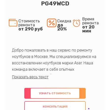
PG49WCD
Время
Стоимость
Скидка
ремонта
до
ремонта
от 20
от 290 руб
20%
мин
Добро пожаловать в наш сервис по ремонту
ноутбуков в Москве. Мы специализируемся на
восстановлении ноутбуков марки Aser. Наша
команда включает в себя опытных
профессионалов с обширными знаниями и
многолетним опытом в данной области. Мы
предлагаем быстрый и качественный ремонт с
УЗНАТЬ СТОИМОСТЬ
использованием оригинальных компонентов, а
также гарантируем качество всех
КОНСУЛЬТАЦИЯ
проведенных работ. Наша цель - предоставить