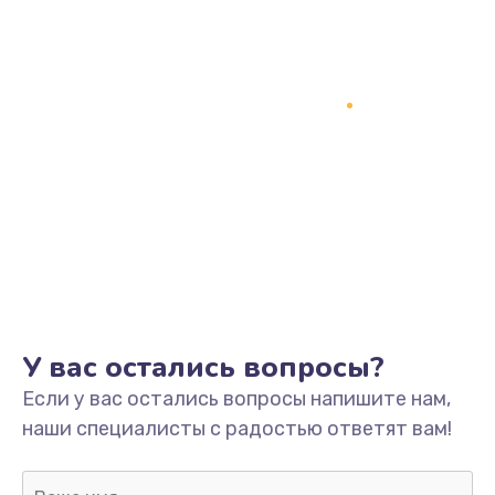
Заказать
Замена процессора
1800 руб.
Заказать
Замена системы охлаждения
1500 руб.
Заказать
Замена термопасты
У вас остались вопросы?
995 руб.
Если у вас остались вопросы напишите нам,
Заказать
наши специалисты с радостью ответят вам!
Замена шлейфа матрицы