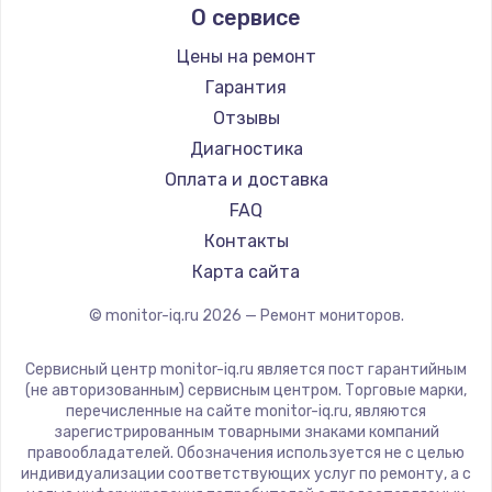
О сервисе
Thunderobot
Hisense
Цены на ремонт
АОС
Гарантия
Ardor
Отзывы
Machenike
Диагностика
iru
Оплата и доставка
Titan Army
FAQ
iFFALCON
Контакты
Dahua
Карта сайта
© monitor-iq.ru
2026
— Ремонт мониторов.
Сервисный центр monitor-iq.ru является пост гарантийным
(не авторизованным) сервисным центром. Торговые марки,
перечисленные на сайте monitor-iq.ru, являются
зарегистрированным товарными знаками компаний
правообладателей. Обозначения используется не с целью
индивидуализации соответствующих услуг по ремонту, а с