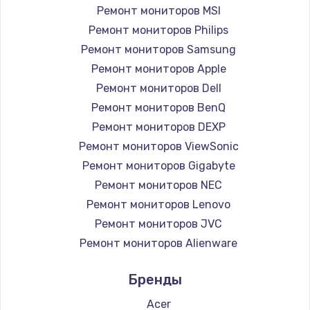
Замена вебкамеры
Ремонт мониторов MSI
1260 руб.
Ремонт мониторов Philips
Ремонт мониторов Samsung
Заказать
Ремонт мониторов Apple
Ремонт петель крышки
Ремонт мониторов Dell
Ремонт мониторов BenQ
990 руб.
Ремонт мониторов DEXP
Заказать
Ремонт мониторов ViewSonic
Ремонт мониторов Gigabyte
Настройка Wi-Fi
Ремонт мониторов NEC
1030 руб.
Ремонт мониторов Lenovo
Заказать
Ремонт мониторов JVC
Ремонт мониторов Alienware
Замена шим-контроллера
Ремонт мониторов Aorus
3900 руб.
Бренды
Ремонт мониторов Thunderobot
Заказать
Ремонт мониторов Hisense
Acer