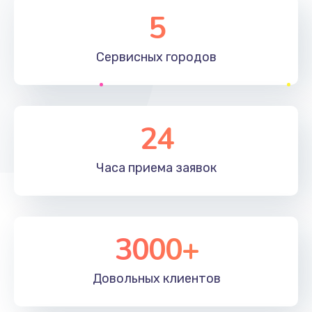
Замена элемента
5
1190 руб.
Сервисных
городов
Заказать
Замена материнской платы
1330 руб.
24
Заказать
Часа приема
заявок
Замена клавиатуры
1190 руб.
Заказать
3000+
Замена корпуса
890 руб.
Довольных
клиентов
Заказать