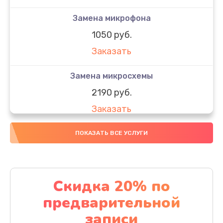
Замена микрофона
1050 руб.
Заказать
Замена микросхемы
2190 руб.
Заказать
Замена передней камеры
ПОКАЗАТЬ ВСЕ УСЛУГИ
490 руб.
Заказать
Скидка 20% по
Замена полифонического динамика
предварительной
390 руб.
записи