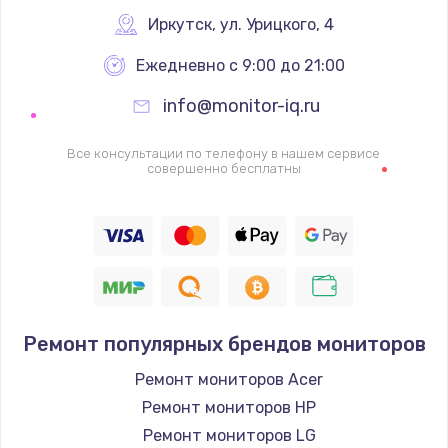
Иркутск
,
 ул. Урицкого, 4
1600 руб.
Заказать
Ежедневно с 9:00 до 21:00
info@monitor-iq.ru
Ремонт цепей питания
2500 руб.
Все консультации по телефону в нашем сервисе
совершенно бесплатны
Заказать
Замена жесткого диска
750 руб.
Заказать
Ремонт популярных брендов мониторов
Установка драйверов
725 руб.
Ремонт мониторов Acer
Ремонт мониторов HP
Заказать
Ремонт мониторов LG