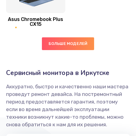
390 руб.
Asus Chromebook Plus
Заказать
CX15
Замена вибромотора
БОЛЬШЕ МОДЕЛЕЙ
890 руб.
Заказать
Замена голосового динамика
Сервисный монитора в Иркутске
490 руб.
Аккуратно, быстро и качественно наши мастера
Заказать
проведут ремонт девайса. На постремонтный
период предоставляется гарантия, поэтому
Замена основной камеры
если во время дальнейшей эксплуатации
490 руб.
техники возникнут какие-то проблемы, можно
снова обратиться к нам для их решения.
Заказать