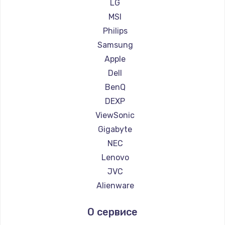
Ремонт мониторов Ardor
LG
600 руб.
Ремонт мониторов Machenike
MSI
Заказать
Ремонт мониторов iru
Philips
Ремонт мониторов Titan Army
Samsung
Ремонт мониторов iFFALCON
Apple
Ремонт мониторов Dahua
Dell
BenQ
DEXP
ViewSonic
Gigabyte
NEC
Lenovo
JVC
Alienware
Aorus
О сервисе
Thunderobot