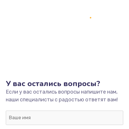
Замена процессора
1800 руб.
Заказать
Замена системы охлаждения
1500 руб.
Заказать
Замена термопасты
У вас остались вопросы?
995 руб.
Если у вас остались вопросы напишите нам,
Заказать
наши специалисты с радостью ответят вам!
Замена шлейфа матрицы
960 руб.