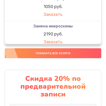
1050 руб.
Заказать
Замена микросхемы
2190 руб.
Заказать
Замена передней камеры
ПОКАЗАТЬ ВСЕ УСЛУГИ
490 руб.
Заказать
Скидка 20% по
Замена полифонического динамика
предварительной
390 руб.
записи
Заказать