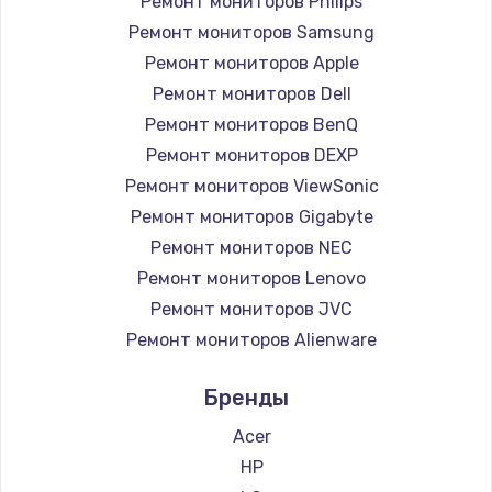
1260 руб.
Ремонт мониторов Philips
Ремонт мониторов Samsung
Заказать
Ремонт мониторов Apple
Ремонт петель крышки
Ремонт мониторов Dell
Ремонт мониторов BenQ
990 руб.
Ремонт мониторов DEXP
Заказать
Ремонт мониторов ViewSonic
Ремонт мониторов Gigabyte
Настройка Wi-Fi
Ремонт мониторов NEC
1030 руб.
Ремонт мониторов Lenovo
Заказать
Ремонт мониторов JVC
Ремонт мониторов Alienware
Замена шим-контроллера
Ремонт мониторов Aorus
3900 руб.
Бренды
Ремонт мониторов Thunderobot
Заказать
Ремонт мониторов Hisense
Acer
Ремонт мониторов АОС
HP
Замена HDMI