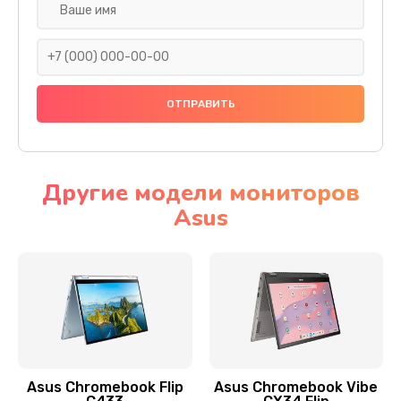
Замена разъема SIM
290 руб.
Заказать
Сбор/Разбор
1490 руб.
Заказать
Другие модели мониторов
Asus
Чистка динамика и микрофонов (с разбором)
1790 руб.
Заказать
Замена кнопки Home (домой)
890 руб.
Заказать
Asus Chromebook Flip
Asus Chromebook Vibe