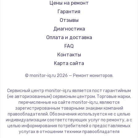
Hisense
Цены на ремонт
АОС
Гарантия
Ardor
Отзывы
Machenike
Диагностика
iru
Оплата и доставка
Titan Army
FAQ
iFFALCON
Контакты
Dahua
Карта сайта
© monitor-iq.ru
2026
— Ремонт мониторов.
Сервисный центр monitor-iq.ru является пост гарантийным
(не авторизованным) сервисным центром. Торговые марки,
перечисленные на сайте monitor-iq.ru, являются
зарегистрированным товарными знаками компаний
правообладателей. Обозначения используется не с целью
индивидуализации соответствующих услуг по ремонту, а с
целью информирования потребителей о предоставляемых
услугах в отношении техники правообладателя