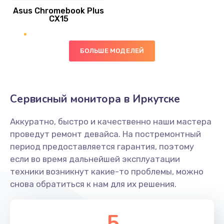
Asus Chromebook Plus
Заказать
CX15
Замена вибромотора
БОЛЬШЕ МОДЕЛЕЙ
890 руб.
Заказать
Замена голосового динамика
Сервисный монитора в Иркутске
490 руб.
Аккуратно, быстро и качественно наши мастера
Заказать
проведут ремонт девайса. На постремонтный
период предоставляется гарантия, поэтому
Замена основной камеры
если во время дальнейшей эксплуатации
490 руб.
техники возникнут какие-то проблемы, можно
снова обратиться к нам для их решения.
Заказать
Замена элемента
5