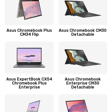
Защита гидрогелевой пленкой
1290 руб.
Заказать
Asus Chromebook Plus
Asus Chromebook CM30
CM34 Flip
Detachable
Замена экрана
1145 руб.
Заказать
Замена аккумулятора
890 руб.
Asus ExpertBook CX54
Asus Chromebook
Chromebook Plus
Enterprise CM30
Заказать
Enterprise
Detachable
Замена задней крышки
490 руб.