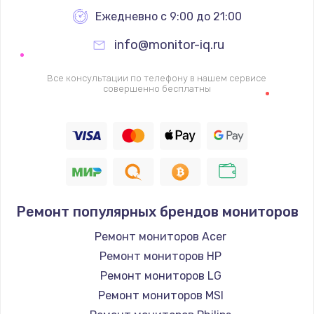
Заказать
Ежедневно с 9:00 до 21:00
info@monitor-iq.ru
Ремонт цепей питания
2500 руб.
Все консультации по телефону в нашем сервисе
совершенно бесплатны
Заказать
Замена жесткого диска
750 руб.
Заказать
Ремонт популярных брендов мониторов
Установка драйверов
725 руб.
Ремонт мониторов Acer
Ремонт мониторов HP
Заказать
Ремонт мониторов LG
Замена вебкамеры
Ремонт мониторов MSI