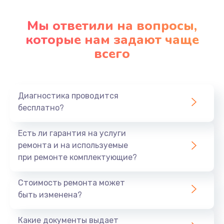
Настройка ОС
1090 руб.
Мы ответили на вопросы,
Заказать
которые нам задают чаще
всего
Ремонт подсветки
1200 руб.
Заказать
Диагностика проводится
бесплатно?
Настройка BIOS
Есть ли гарантия на услуги
930 руб.
ремонта и на используемые
Заказать
при ремонте комплектующие?
Замена SSD
Стоимость ремонта может
1045 руб.
быть изменена?
Заказать
Какие документы выдает