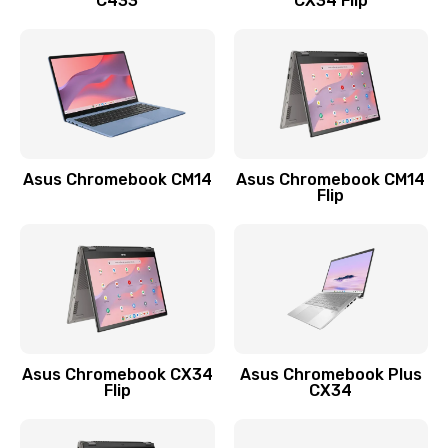
C433
CX34 Flip
Замена сканера отпечатка
790 руб.
Заказать
Замена разъема зарядки (питания)
390 руб.
Asus Chromebook CM14
Asus Chromebook CM14
Flip
Заказать
Замена разъёма наушников (гарнитуры)
390 руб.
Заказать
Замена кнопок громкости
Asus Chromebook CX34
Asus Chromebook Plus
Flip
CX34
390 руб.
Заказать