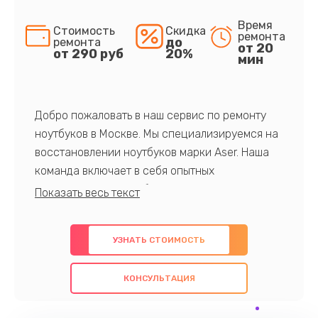
Время
Стоимость
Скидка
ремонта
до
ремонта
от 20
от 290 руб
20%
мин
Добро пожаловать в наш сервис по ремонту
ноутбуков в Москве. Мы специализируемся на
восстановлении ноутбуков марки Aser. Наша
команда включает в себя опытных
профессионалов с обширными знаниями и
многолетним опытом в данной области. Мы
предлагаем быстрый и качественный ремонт с
УЗНАТЬ СТОИМОСТЬ
использованием оригинальных компонентов, а
также гарантируем качество всех
КОНСУЛЬТАЦИЯ
проведенных работ. Наша цель - предоставить
клиентам надежное и профессиональное