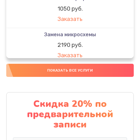
1050 руб.
Заказать
Замена микросхемы
2190 руб.
Заказать
Замена передней камеры
ПОКАЗАТЬ ВСЕ УСЛУГИ
490 руб.
Заказать
Скидка 20% по
Замена полифонического динамика
предварительной
390 руб.
записи
Заказать