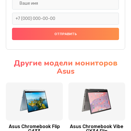
Замена разъема SIM
290 руб.
Заказать
Сбор/Разбор
1490 руб.
Заказать
Другие модели мониторов
Asus
Чистка динамика и микрофонов (с разбором)
1790 руб.
Заказать
Замена кнопки Home (домой)
890 руб.
Заказать
Asus Chromebook Flip
Asus Chromebook Vibe