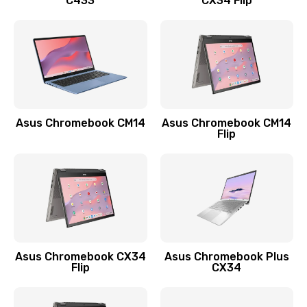
C433
CX34 Flip
Замена сканера отпечатка
790 руб.
Заказать
Замена разъема зарядки (питания)
390 руб.
Asus Chromebook CM14
Asus Chromebook CM14
Flip
Заказать
Замена разъёма наушников (гарнитуры)
390 руб.
Заказать
Замена кнопок громкости
Asus Chromebook CX34
Asus Chromebook Plus
Flip
CX34
390 руб.
Заказать