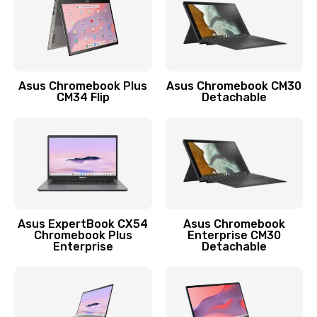
Защита гидрогелевой пленкой
1290 руб.
Заказать
Asus Chromebook Plus
Asus Chromebook CM30
CM34 Flip
Detachable
Замена экрана
1145 руб.
Заказать
Замена аккумулятора
890 руб.
Asus ExpertBook CX54
Asus Chromebook
Chromebook Plus
Enterprise CM30
Заказать
Enterprise
Detachable
Замена задней крышки
490 руб.