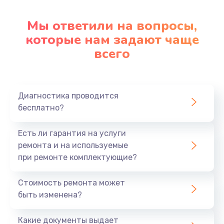
Настройка ОС
1090 руб.
Мы ответили на вопросы,
Заказать
которые нам задают чаще
всего
Ремонт подсветки
1200 руб.
Заказать
Диагностика проводится
бесплатно?
Настройка BIOS
Есть ли гарантия на услуги
930 руб.
ремонта и на используемые
Заказать
при ремонте комплектующие?
Замена SSD
Стоимость ремонта может
1045 руб.
быть изменена?
Заказать
Какие документы выдает