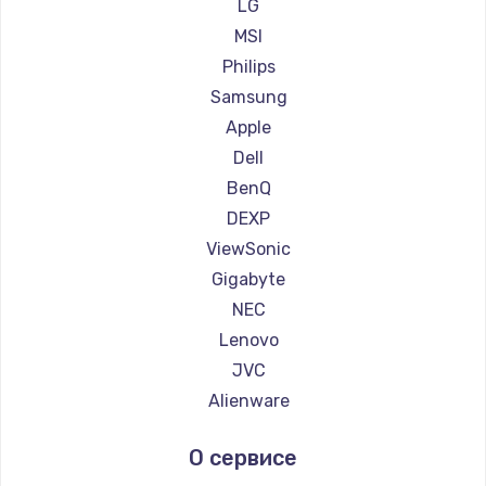
Ремонт мониторов Ardor
LG
600 руб.
Ремонт мониторов Machenike
MSI
Заказать
Ремонт мониторов iru
Philips
Ремонт мониторов Titan Army
Samsung
Ремонт мониторов iFFALCON
Apple
Ремонт мониторов Dahua
Dell
BenQ
DEXP
ViewSonic
Gigabyte
NEC
Lenovo
JVC
Alienware
Aorus
О сервисе
Thunderobot