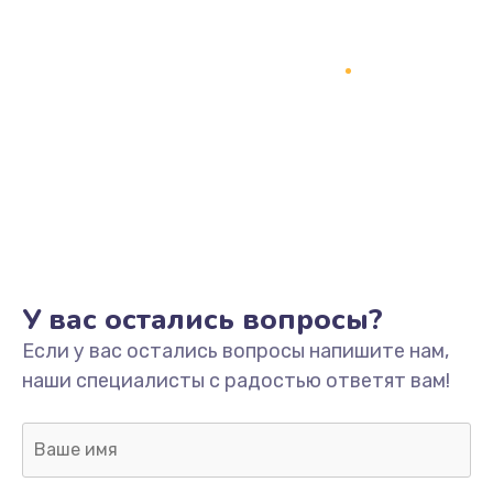
Замена процессора
1800 руб.
Заказать
Замена системы охлаждения
1500 руб.
Заказать
Замена термопасты
У вас остались вопросы?
995 руб.
Если у вас остались вопросы напишите нам,
Заказать
наши специалисты с радостью ответят вам!
Замена шлейфа матрицы
960 руб.