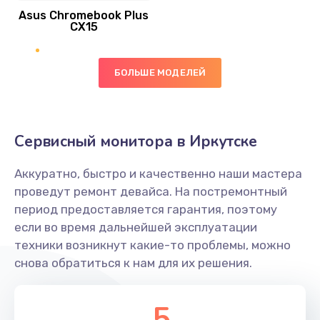
Asus Chromebook Plus
Заказать
CX15
Замена вибромотора
БОЛЬШЕ МОДЕЛЕЙ
890 руб.
Заказать
Замена голосового динамика
Сервисный монитора в Иркутске
490 руб.
Аккуратно, быстро и качественно наши мастера
Заказать
проведут ремонт девайса. На постремонтный
период предоставляется гарантия, поэтому
Замена основной камеры
если во время дальнейшей эксплуатации
490 руб.
техники возникнут какие-то проблемы, можно
снова обратиться к нам для их решения.
Заказать
Замена элемента
5