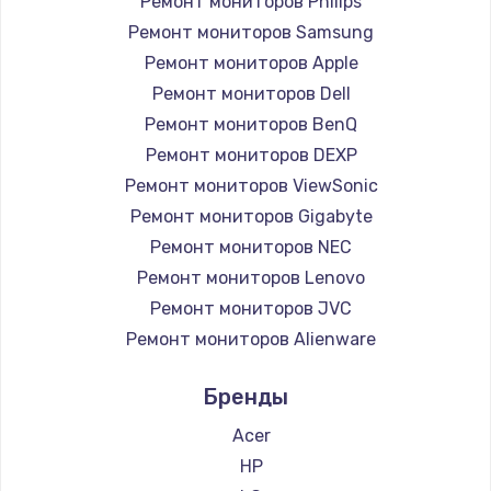
1260 руб.
Ремонт мониторов Philips
Ремонт мониторов Samsung
Заказать
Ремонт мониторов Apple
Ремонт петель крышки
Ремонт мониторов Dell
Ремонт мониторов BenQ
990 руб.
Ремонт мониторов DEXP
Заказать
Ремонт мониторов ViewSonic
Ремонт мониторов Gigabyte
Настройка Wi-Fi
Ремонт мониторов NEC
1030 руб.
Ремонт мониторов Lenovo
Заказать
Ремонт мониторов JVC
Ремонт мониторов Alienware
Замена шим-контроллера
Ремонт мониторов Aorus
3900 руб.
Бренды
Ремонт мониторов Thunderobot
Заказать
Ремонт мониторов Hisense
Acer
Ремонт мониторов АОС
HP
Замена HDMI