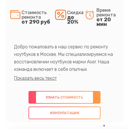
Время
Стоимость
Скидка
ремонта
до
ремонта
от 20
от 290 руб
20%
мин
Добро пожаловать в наш сервис по ремонту
ноутбуков в Москве. Мы специализируемся на
восстановлении ноутбуков марки Aser. Наша
команда включает в себя опытных
профессионалов с обширными знаниями и
многолетним опытом в данной области. Мы
предлагаем быстрый и качественный ремонт с
УЗНАТЬ СТОИМОСТЬ
использованием оригинальных компонентов, а
также гарантируем качество всех
КОНСУЛЬТАЦИЯ
проведенных работ. Наша цель - предоставить
клиентам надежное и профессиональное