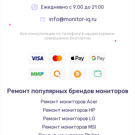
Заказать
Ежедневно с 9:00 до 21:00
info@monitor-iq.ru
Ремонт цепей питания
2500 руб.
Все консультации по телефону в нашем сервисе
совершенно бесплатны
Заказать
Замена жесткого диска
750 руб.
Заказать
Ремонт популярных брендов мониторов
Установка драйверов
725 руб.
Ремонт мониторов Acer
Ремонт мониторов HP
Заказать
Ремонт мониторов LG
Замена вебкамеры
Ремонт мониторов MSI