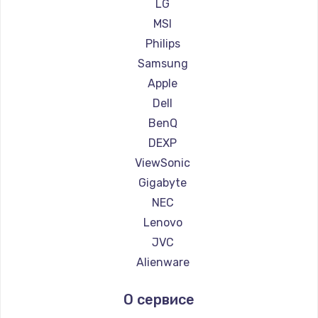
Ремонт мониторов Ardor
LG
600 руб.
Ремонт мониторов Machenike
MSI
Заказать
Ремонт мониторов iru
Philips
Ремонт мониторов Titan Army
Samsung
Ремонт мониторов iFFALCON
Apple
Ремонт мониторов Dahua
Dell
BenQ
DEXP
ViewSonic
Gigabyte
NEC
Lenovo
JVC
Alienware
Aorus
О сервисе
Thunderobot