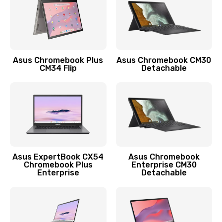
Защита гидрогелевой пленкой
1290 руб.
Заказать
Asus Chromebook Plus
Asus Chromebook CM30
CM34 Flip
Detachable
Замена экрана
1145 руб.
Заказать
Замена аккумулятора
890 руб.
Asus ExpertBook CX54
Asus Chromebook
Chromebook Plus
Enterprise CM30
Заказать
Enterprise
Detachable
Замена задней крышки
490 руб.