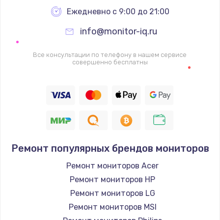
Заказать
Ежедневно с 9:00 до 21:00
info@monitor-iq.ru
Ремонт цепей питания
2500 руб.
Все консультации по телефону в нашем сервисе
совершенно бесплатны
Заказать
Замена жесткого диска
750 руб.
Заказать
Ремонт популярных брендов мониторов
Установка драйверов
725 руб.
Ремонт мониторов Acer
Ремонт мониторов HP
Заказать
Ремонт мониторов LG
Замена вебкамеры
Ремонт мониторов MSI