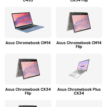
C433
CX34 Flip
Замена сканера отпечатка
790 руб.
Заказать
Замена разъема зарядки (питания)
390 руб.
Asus Chromebook CM14
Asus Chromebook CM14
Flip
Заказать
Замена разъёма наушников (гарнитуры)
390 руб.
Заказать
Замена кнопок громкости
Asus Chromebook CX34
Asus Chromebook Plus
Flip
CX34
390 руб.
Заказать