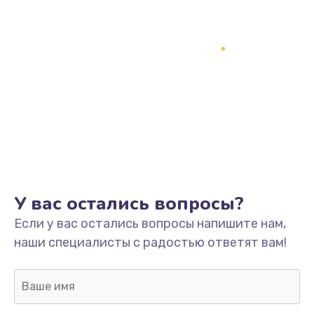
Замена процессора
1800 руб.
Заказать
Замена системы охлаждения
1500 руб.
Заказать
Замена термопасты
У вас остались вопросы?
995 руб.
Если у вас остались вопросы напишите нам,
Заказать
наши специалисты с радостью ответят вам!
Замена шлейфа матрицы
960 руб.