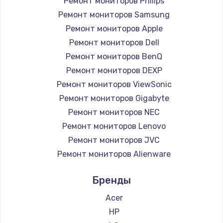
1260 руб.
Ремонт мониторов Philips
Ремонт мониторов Samsung
Заказать
Ремонт мониторов Apple
Ремонт петель крышки
Ремонт мониторов Dell
Ремонт мониторов BenQ
990 руб.
Ремонт мониторов DEXP
Заказать
Ремонт мониторов ViewSonic
Ремонт мониторов Gigabyte
Настройка Wi-Fi
Ремонт мониторов NEC
1030 руб.
Ремонт мониторов Lenovo
Заказать
Ремонт мониторов JVC
Ремонт мониторов Alienware
Замена шим-контроллера
Ремонт мониторов Aorus
3900 руб.
Бренды
Ремонт мониторов Thunderobot
Заказать
Ремонт мониторов Hisense
Acer
Ремонт мониторов АОС
HP
Замена HDMI