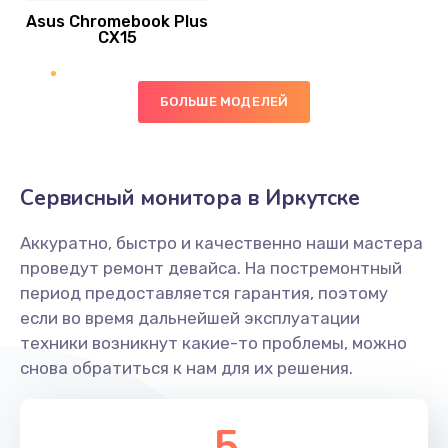
Asus Chromebook Plus
Заказать
CX15
Замена вибромотора
БОЛЬШЕ МОДЕЛЕЙ
890 руб.
Заказать
Замена голосового динамика
Сервисный монитора в Иркутске
490 руб.
Аккуратно, быстро и качественно наши мастера
Заказать
проведут ремонт девайса. На постремонтный
период предоставляется гарантия, поэтому
Замена основной камеры
если во время дальнейшей эксплуатации
490 руб.
техники возникнут какие-то проблемы, можно
снова обратиться к нам для их решения.
Заказать
Замена элемента
5