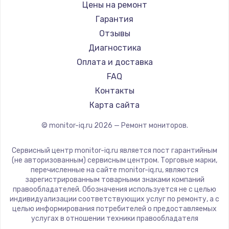
Hisense
Цены на ремонт
АОС
Гарантия
Ardor
Отзывы
Machenike
Диагностика
iru
Оплата и доставка
Titan Army
FAQ
iFFALCON
Контакты
Dahua
Карта сайта
© monitor-iq.ru
2026
— Ремонт мониторов.
Сервисный центр monitor-iq.ru является пост гарантийным
(не авторизованным) сервисным центром. Торговые марки,
перечисленные на сайте monitor-iq.ru, являются
зарегистрированным товарными знаками компаний
правообладателей. Обозначения используется не с целью
индивидуализации соответствующих услуг по ремонту, а с
целью информирования потребителей о предоставляемых
услугах в отношении техники правообладателя