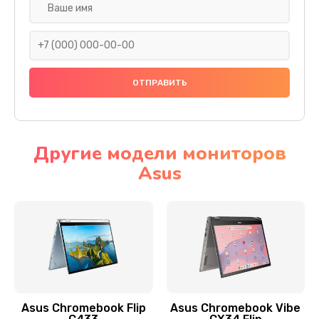
Замена разъема SIM
290 руб.
Заказать
Сбор/Разбор
1490 руб.
Заказать
Другие модели мониторов
Asus
Чистка динамика и микрофонов (с разбором)
1790 руб.
Заказать
Замена кнопки Home (домой)
890 руб.
Заказать
Asus Chromebook Flip
Asus Chromebook Vibe