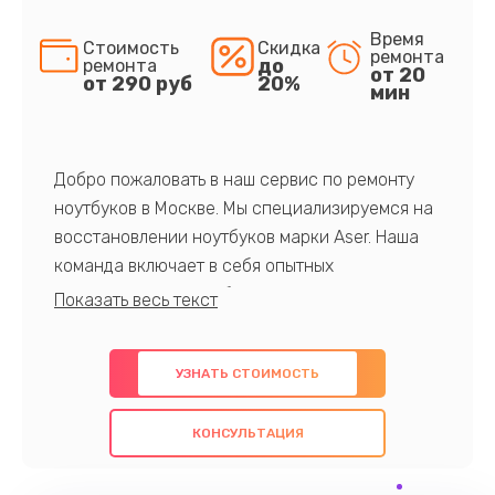
Время
Стоимость
Скидка
ремонта
до
ремонта
от 20
от 290 руб
20%
мин
Добро пожаловать в наш сервис по ремонту
ноутбуков в Москве. Мы специализируемся на
восстановлении ноутбуков марки Aser. Наша
команда включает в себя опытных
профессионалов с обширными знаниями и
многолетним опытом в данной области. Мы
предлагаем быстрый и качественный ремонт с
УЗНАТЬ СТОИМОСТЬ
использованием оригинальных компонентов, а
также гарантируем качество всех
КОНСУЛЬТАЦИЯ
проведенных работ. Наша цель - предоставить
клиентам надежное и профессиональное