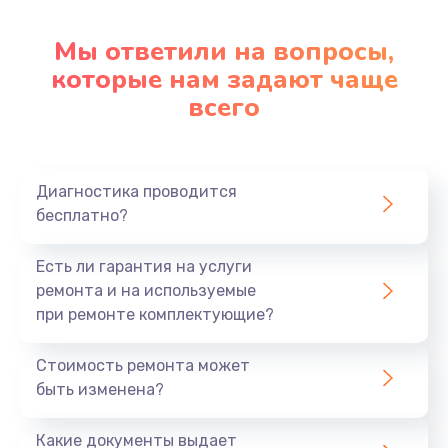
Настройка ОС
1090 руб.
Мы ответили на вопросы,
Заказать
которые нам задают чаще
всего
Ремонт подсветки
1200 руб.
Заказать
Диагностика проводится
бесплатно?
Настройка BIOS
Есть ли гарантия на услуги
930 руб.
ремонта и на используемые
Заказать
при ремонте комплектующие?
Замена SSD
Стоимость ремонта может
1045 руб.
быть изменена?
Заказать
Какие документы выдает