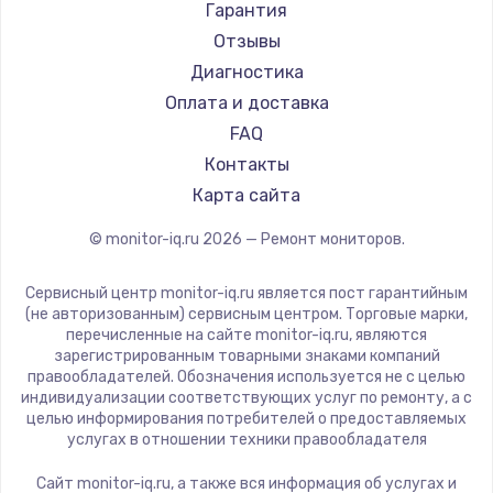
АОС
Гарантия
Ardor
Отзывы
Machenike
Диагностика
iru
Оплата и доставка
Titan Army
FAQ
iFFALCON
Контакты
Dahua
Карта сайта
© monitor-iq.ru
2026
— Ремонт мониторов.
Сервисный центр monitor-iq.ru является пост гарантийным
(не авторизованным) сервисным центром. Торговые марки,
перечисленные на сайте monitor-iq.ru, являются
зарегистрированным товарными знаками компаний
правообладателей. Обозначения используется не с целью
индивидуализации соответствующих услуг по ремонту, а с
целью информирования потребителей о предоставляемых
услугах в отношении техники правообладателя
Сайт monitor-iq.ru, а также вся информация об услугах и