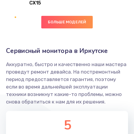
CX15
Замена вибромотора
БОЛЬШЕ МОДЕЛЕЙ
890 руб.
Заказать
Замена голосового динамика
Сервисный монитора в Иркутске
490 руб.
Аккуратно, быстро и качественно наши мастера
Заказать
проведут ремонт девайса. На постремонтный
период предоставляется гарантия, поэтому
Замена основной камеры
если во время дальнейшей эксплуатации
490 руб.
техники возникнут какие-то проблемы, можно
снова обратиться к нам для их решения.
Заказать
Замена элемента
5
1190 руб.