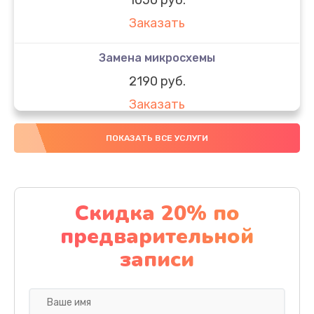
Заказать
Замена микросхемы
2190 руб.
Заказать
Замена передней камеры
ПОКАЗАТЬ ВСЕ УСЛУГИ
490 руб.
Заказать
Скидка 20% по
Замена полифонического динамика
предварительной
390 руб.
записи
Заказать
Замена разъема SIM