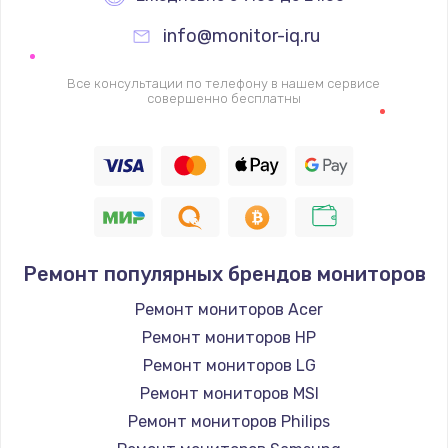
info@monitor-iq.ru
Ремонт цепей питания
2500 руб.
Все консультации по телефону в нашем сервисе
совершенно бесплатны
Заказать
Замена жесткого диска
750 руб.
Заказать
Ремонт популярных брендов мониторов
Установка драйверов
725 руб.
Ремонт мониторов Acer
Ремонт мониторов HP
Заказать
Ремонт мониторов LG
Замена вебкамеры
Ремонт мониторов MSI
1260 руб.
Ремонт мониторов Philips