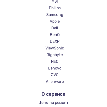
Ремонт мониторов Machenike
MSI
Заказать
Ремонт мониторов iru
Philips
Ремонт мониторов Titan Army
Samsung
Ремонт мониторов iFFALCON
Apple
Ремонт мониторов Dahua
Dell
BenQ
DEXP
ViewSonic
Gigabyte
NEC
Lenovo
JVC
Alienware
Aorus
О сервисе
Thunderobot
Hisense
Цены на ремонт