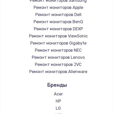
Ремонт мониторов Samsung
Заказать
Ремонт мониторов Apple
Ремонт петель крышки
Ремонт мониторов Dell
Ремонт мониторов BenQ
990 руб.
Ремонт мониторов DEXP
Заказать
Ремонт мониторов ViewSonic
Ремонт мониторов Gigabyte
Настройка Wi-Fi
Ремонт мониторов NEC
1030 руб.
Ремонт мониторов Lenovo
Заказать
Ремонт мониторов JVC
Ремонт мониторов Alienware
Замена шим-контроллера
Ремонт мониторов Aorus
3900 руб.
Бренды
Ремонт мониторов Thunderobot
Заказать
Ремонт мониторов Hisense
Acer
Ремонт мониторов АОС
HP
Замена HDMI
Ремонт мониторов Ardor
LG
600 руб.