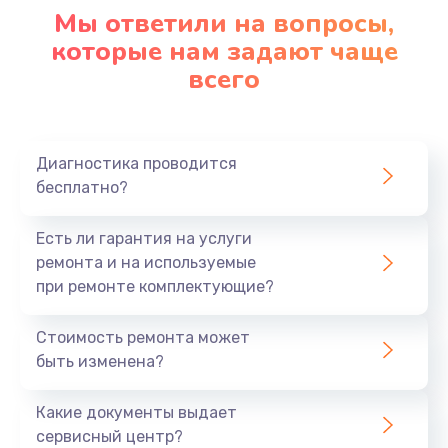
1090 руб.
Мы ответили на вопросы,
Заказать
которые нам задают чаще
всего
Ремонт подсветки
1200 руб.
Заказать
Диагностика проводится
бесплатно?
Настройка BIOS
Есть ли гарантия на услуги
930 руб.
ремонта и на используемые
Заказать
при ремонте комплектующие?
Замена SSD
Стоимость ремонта может
1045 руб.
быть изменена?
Заказать
Какие документы выдает
сервисный центр?
Восстановление данных