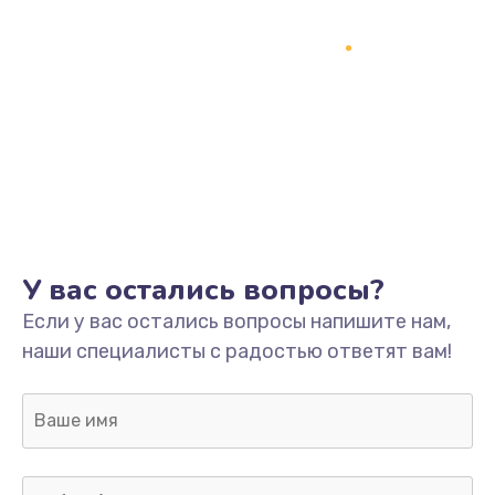
Замена процессора
1800 руб.
Заказать
Замена системы охлаждения
1500 руб.
Заказать
Замена термопасты
У вас остались вопросы?
995 руб.
Если у вас остались вопросы напишите нам,
Заказать
наши специалисты с радостью ответят вам!
Замена шлейфа матрицы
960 руб.
Заказать