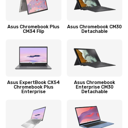
Защита гидрогелевой пленкой
1290 руб.
Заказать
Asus Chromebook Plus
Asus Chromebook CM30
CM34 Flip
Detachable
Замена экрана
1145 руб.
Заказать
Замена аккумулятора
890 руб.
Asus ExpertBook CX54
Asus Chromebook
Chromebook Plus
Enterprise CM30
Заказать
Enterprise
Detachable
Замена задней крышки
490 руб.
Заказать