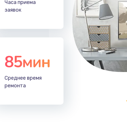
Часа приема
60 мин
2 года
заявок
30 мин
1 год
30 мин
2 года
85мин
60 мин
2 года
30 мин
1 год
Среднее время
ремонта
30 мин
3 года
40 мин
2 года
20 мин
1 год