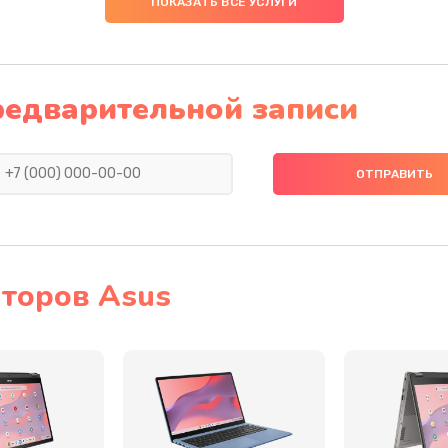
ПОКАЗАТЬ ВСЕ УСЛУГИ
30 мин
1 год
(с
редварительной записи
60 мин
2 года
50 мин
3 года
50 мин
3 года
я)
40 мин
2 года
торов Asus
нитуры)
50 мин
3 года
50 мин
2 года