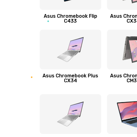
Защита гидрогелевой пленкой
Asus Chromebook Flip
Asus Chro
Замена экрана
C433
CX34
Замена аккумулятора
Замена задней крышки
Обновление ПО
Asus Chromebook Plus
Asus Chro
CX34
CM34
Замена стекла
Замена датчика приближения
Замена антенны