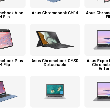
30 мин
2 года
mebook Vibe
Asus Chromebook CM14
Asus Chrom
30 мин
1 год
 Flip
Fl
50 мин
1 год
20 мин
1 год
20 мин
3 года
mebook Plus
Asus Chromebook CM30
Asus Exper
 Flip
Detachable
Chromeb
Enter
40 мин
2 года
40 мин
3 года
30 мин
2 года